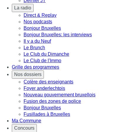
Dernier JT
La radio
Direct & Replay
Nos podcasts
Bonjour Bruxelles
Bonjour Bruxelles: les interviews
Il y a du Neuf
Le Brunch
Le Club du Dimanche
Le Club de l'Immo
Grille des programmes
Nos dossiers
Colère des enseignants
Foyer anderlechtois
Nouveau gouvernement bruxellois
Fusion des zones de police
Bonjour Bruxelles
Fusillades à Bruxelles
Ma Commune
Concours