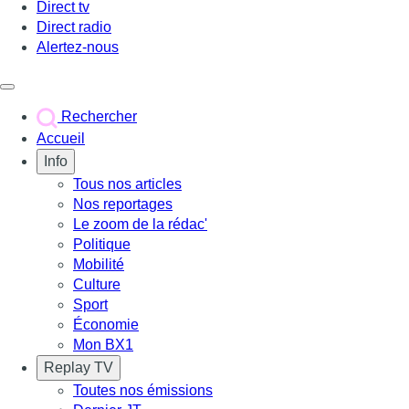
Direct tv
Direct radio
Alertez-nous
Déclencher le menu
Rechercher
Accueil
Info
Tous nos articles
Nos reportages
Le zoom de la rédac'
Politique
Mobilité
Culture
Sport
Économie
Mon BX1
Replay TV
Toutes nos émissions