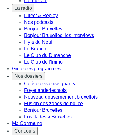
Dernier JT
La radio
Direct & Replay
Nos podcasts
Bonjour Bruxelles
Bonjour Bruxelles: les interviews
Il y a du Neuf
Le Brunch
Le Club du Dimanche
Le Club de l'Immo
Grille des programmes
Nos dossiers
Colère des enseignants
Foyer anderlechtois
Nouveau gouvernement bruxellois
Fusion des zones de police
Bonjour Bruxelles
Fusillades à Bruxelles
Ma Commune
Concours