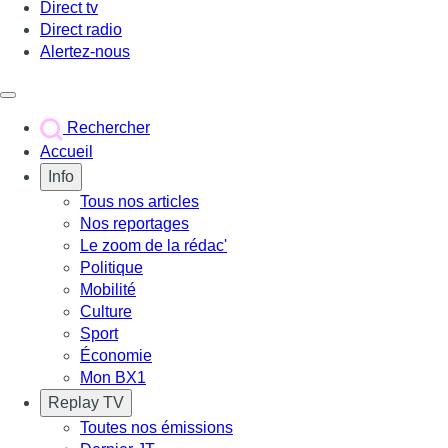
Direct tv
Direct radio
Alertez-nous
Déclencher le menu
Rechercher
Accueil
Info
Tous nos articles
Nos reportages
Le zoom de la rédac'
Politique
Mobilité
Culture
Sport
Économie
Mon BX1
Replay TV
Toutes nos émissions