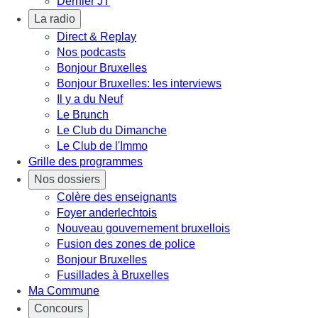
Dernier JT
La radio
Direct & Replay
Nos podcasts
Bonjour Bruxelles
Bonjour Bruxelles: les interviews
Il y a du Neuf
Le Brunch
Le Club du Dimanche
Le Club de l'Immo
Grille des programmes
Nos dossiers
Colère des enseignants
Foyer anderlechtois
Nouveau gouvernement bruxellois
Fusion des zones de police
Bonjour Bruxelles
Fusillades à Bruxelles
Ma Commune
Concours