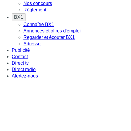
Nos concours
Règlement
BX1
Connaître BX1
Annonces et offres d'emploi
Regarder et écouter BX1
Adresse
Publicité
Contact
Direct tv
Direct radio
Alertez-nous