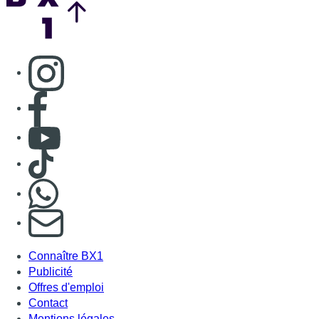
Consulter page Instagram
Consulter page Facebook
Consulter Youtube
Consulter TikTok
Nous rejoindre sur Whatsapp
S'abonner à notre newsletter
Connaître BX1
Publicité
Offres d'emploi
Contact
Mentions légales