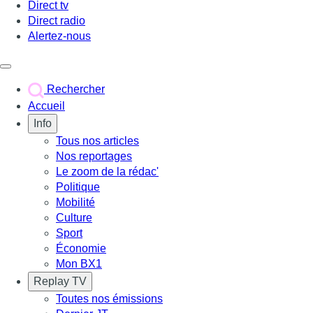
Direct tv
Direct radio
Alertez-nous
Déclencher le menu
Rechercher
Accueil
Info
Tous nos articles
Nos reportages
Le zoom de la rédac'
Politique
Mobilité
Culture
Sport
Économie
Mon BX1
Replay TV
Toutes nos émissions