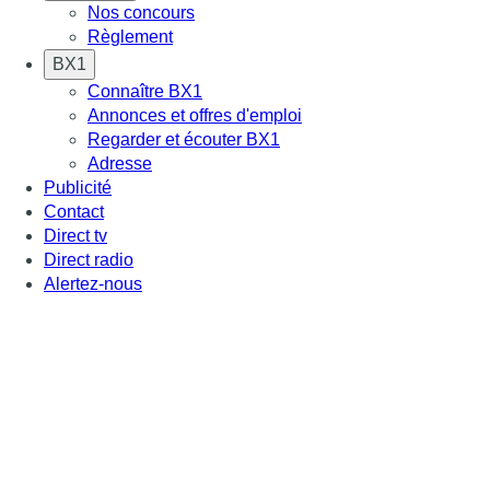
Nos concours
Règlement
BX1
Connaître BX1
Annonces et offres d'emploi
Regarder et écouter BX1
Adresse
Publicité
Contact
Direct tv
Direct radio
Alertez-nous