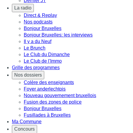
Dernier JT
La radio
Direct & Replay
Nos podcasts
Bonjour Bruxelles
Bonjour Bruxelles: les interviews
Il y a du Neuf
Le Brunch
Le Club du Dimanche
Le Club de l'Immo
Grille des programmes
Nos dossiers
Colère des enseignants
Foyer anderlechtois
Nouveau gouvernement bruxellois
Fusion des zones de police
Bonjour Bruxelles
Fusillades à Bruxelles
Ma Commune
Concours