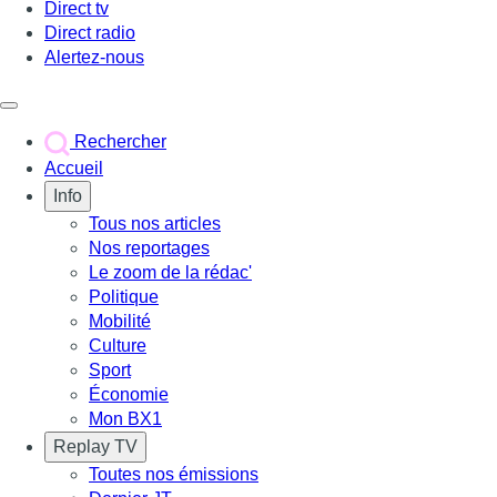
Direct tv
Direct radio
Alertez-nous
Déclencher le menu
Rechercher
Accueil
Info
Tous nos articles
Nos reportages
Le zoom de la rédac'
Politique
Mobilité
Culture
Sport
Économie
Mon BX1
Replay TV
Toutes nos émissions