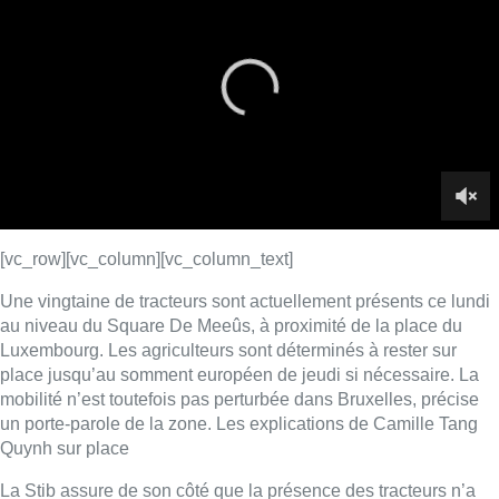
Une vingtaine de tracteurs sont actuellement présents ce lundi
au niveau du Square De Meeûs, à proximité de la place du
Luxembourg. Les agriculteurs sont déterminés à rester sur
place jusqu’au somment européen de jeudi si nécessaire. La
mobilité n’est toutefois pas perturbée dans Bruxelles, précise
un porte-parole de la zone. Les explications de Camille Tang
Quynh sur place
La Stib assure de son côté que la présence des tracteurs n’a
aucun impact sur le réseau des transports en commun.
D’importantes manifestations d’agriculteurs secouent depuis
jours plusieurs pays européens, dont la Belgique. Au cœur de
la colère agricole, la question des faibles revenus des
agriculteurs notamment. Le secteur critique par ailleurs la
politique agricole commune et refuse les accords de libre-
échange comme le Mercosur.
[/vc_column_text][/vc_column][/vc_row][vc_row][vc_column]
[vcas_jwplayer_bx1
videoname=”GLX_1660688_EJL_BELGA_TRACTEURS_BR