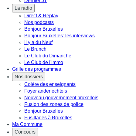
Dernier JT
La radio
Direct & Replay
Nos podcasts
Bonjour Bruxelles
Bonjour Bruxelles: les interviews
Il y a du Neuf
Le Brunch
Le Club du Dimanche
Le Club de l'Immo
Grille des programmes
Nos dossiers
Colère des enseignants
Foyer anderlechtois
Nouveau gouvernement bruxellois
Fusion des zones de police
Bonjour Bruxelles
Fusillades à Bruxelles
Ma Commune
Concours