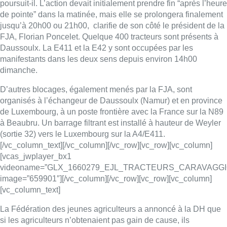
[/vc_column_text][/vc_column][/vc_row][vc_row][vc_column]
[vcas_jwplayer_bx1
videoname=”GLX_1660279_EJL_TRACTEURS_CARAVAGGI
image=”659901″][/vc_column][/vc_row][vc_row][vc_column]
[vc_column_text]
La Fédération des jeunes agriculteurs a annoncé à la DH que
si les agriculteurs n’obtenaient pas gain de cause, ils
envisageaient un blocage de la capitale dans les jours à venir.
Cela pourrait avoir lieu “à partir de mercredi ou jeudi”.
[/vc_column_text][/vc_column][/vc_row]
Lire aussi :
Un nouveau club de MMA ouvre
ses portes à Evere : “C’est pas
comme on voit à la télé”