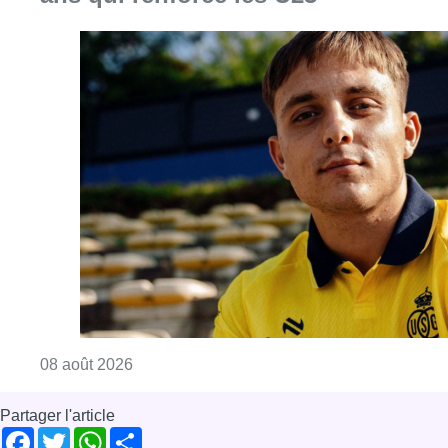
Consulter l'article "L’Union Saint-Gilloise at
08 août 2026
Partager l'article
Facebook
Twitter
WhatsApp
Share
29 janvier 2024
- 13h08
Modifié le
01 février 2024
- 16h14
Les agriculteurs en colère
News
Offres d’emploi