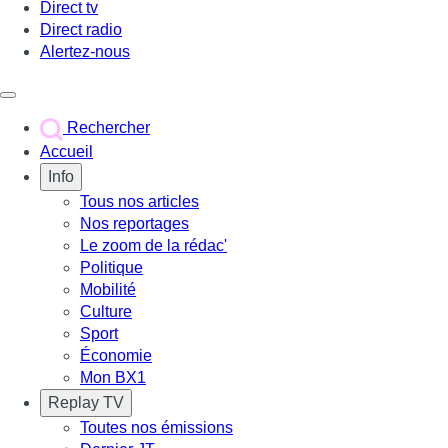
Direct tv
Direct radio
Alertez-nous
Déclencher le menu
Rechercher
Accueil
Info
Tous nos articles
Nos reportages
Le zoom de la rédac'
Politique
Mobilité
Culture
Sport
Économie
Mon BX1
Replay TV
Toutes nos émissions