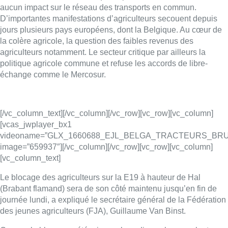
image=”659937″][/vc_column][/vc_row][vc_row][vc_column]
[vc_column_text]
Le blocage des agriculteurs sur la E19 à hauteur de Hal
(Brabant flamand) sera de son côté maintenu jusqu’en fin de
journée lundi, a expliqué le secrétaire général de la Fédération
des jeunes agriculteurs (FJA), Guillaume Van Binst.
Comme le blocage a été mis en place dimanche aux alentours
de 23h30, les manifestants commencent à se relayer, a précisé
le responsable. Leur présence est prévue jusqu’en fin de
journée, mais ils évaluent la situation heure par heure. “Cela
dépend des réponses qu’on nous donne”, détaille M. Van Binst.
Vers 23h30 dimanche, la colonne de tracteurs venus
notamment du Hainaut occidental, a formé un barrage
bloquant.
[/vc_column_text][vcas_jwplayer_bx1
videoname=”GLX_1660675_EDZ00499_BLOCTRACTEURS”
image=”659938″][/vc_column][/vc_row][vc_row][vc_column]
[vc_column_text]