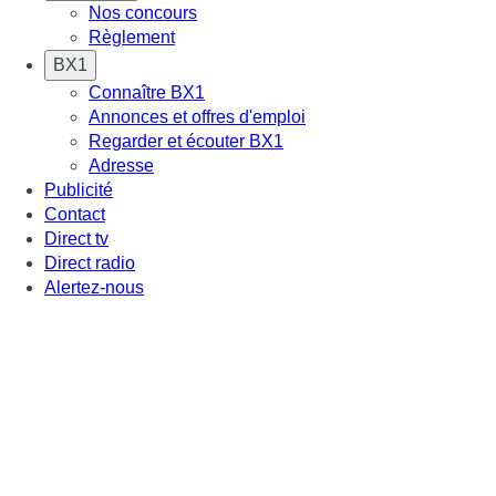
Nos concours
Règlement
BX1
Connaître BX1
Annonces et offres d'emploi
Regarder et écouter BX1
Adresse
Publicité
Contact
Direct tv
Direct radio
Alertez-nous