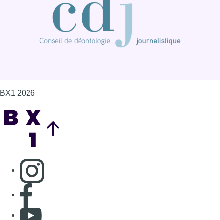
Consulter page Instagram
Consulter page Facebook
Consulter Youtube
Consulter TikTok
Nous rejoindre sur Whatsapp
S'abonner à notre newsletter
Connaître BX1
Publicité
Offres d'emploi
Contact
Mentions légales
Politique de cookies (UE)