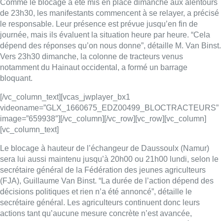
Le blocage à hauteur de l’échangeur de Daussoulx (Namur)
sera lui aussi maintenu jusqu’à 20h00 ou 21h00 lundi, selon le
secrétaire général de la Fédération des jeunes agriculteurs
(FJA), Guillaume Van Binst. “La durée de l’action dépend des
décisions politiques et rien n’a été annoncé”, détaille le
secrétaire général. Les agriculteurs continuent donc leurs
actions tant qu’aucune mesure concrète n’est avancée,
poursuit-il. L’action devait initialement prendre fin “après l’heure
de pointe” dans la matinée, mais elle se prolongera finalement
jusqu’à 20h00 ou 21h00, clarifie de son côté le président de la
FJA, Florian Poncelet. Quelque 400 tracteurs sont présents à
Daussoulx. La E411 et la E42 y sont occupées par les
manifestants dans les deux sens depuis environ 14h00
dimanche.
D’autres blocages, également menés par la FJA, sont
organisés à l’échangeur de Daussoulx (Namur) et en province
de Luxembourg, à un poste frontière avec la France sur la N89
à Beaubru. Un barrage filtrant est installé à hauteur de Weyler
(sortie 32) vers le Luxembourg sur la A4/E411.