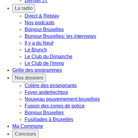
Dernier JT
La radio
Direct & Replay
Nos podcasts
Bonjour Bruxelles
Bonjour Bruxelles: les interviews
Il y a du Neuf
Le Brunch
Le Club du Dimanche
Le Club de l'Immo
Grille des programmes
Nos dossiers
Colère des enseignants
Foyer anderlechtois
Nouveau gouvernement bruxellois
Fusion des zones de police
Bonjour Bruxelles
Fusillades à Bruxelles
Ma Commune
Concours