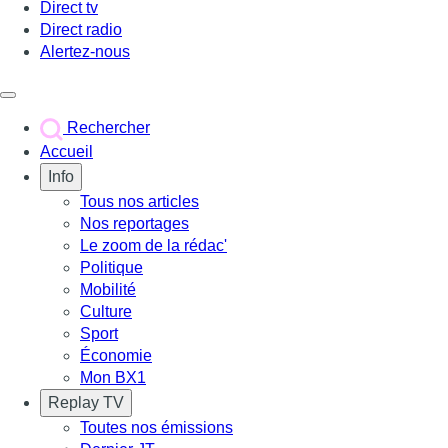
Direct tv
Direct radio
Alertez-nous
Déclencher le menu
Rechercher
Accueil
Info
Tous nos articles
Nos reportages
Le zoom de la rédac'
Politique
Mobilité
Culture
Sport
Économie
Mon BX1
Replay TV
Toutes nos émissions