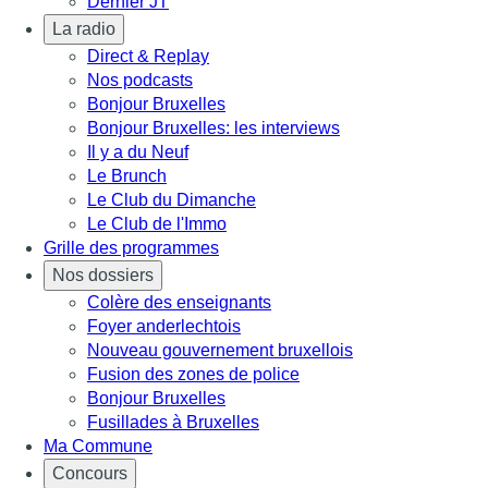
Dernier JT
La radio
Direct & Replay
Nos podcasts
Bonjour Bruxelles
Bonjour Bruxelles: les interviews
Il y a du Neuf
Le Brunch
Le Club du Dimanche
Le Club de l'Immo
Grille des programmes
Nos dossiers
Colère des enseignants
Foyer anderlechtois
Nouveau gouvernement bruxellois
Fusion des zones de police
Bonjour Bruxelles
Fusillades à Bruxelles
Ma Commune
Concours