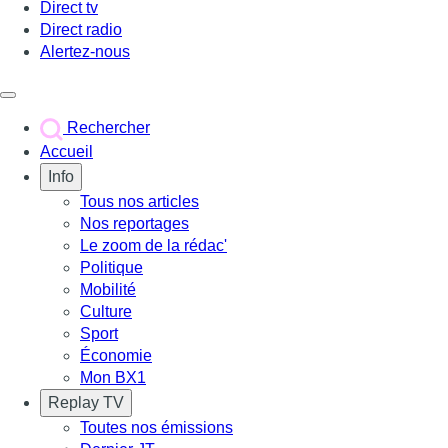
Direct tv
Direct radio
Alertez-nous
Déclencher le menu
Rechercher
Accueil
Info
Tous nos articles
Nos reportages
Le zoom de la rédac'
Politique
Mobilité
Culture
Sport
Économie
Mon BX1
Replay TV
Toutes nos émissions