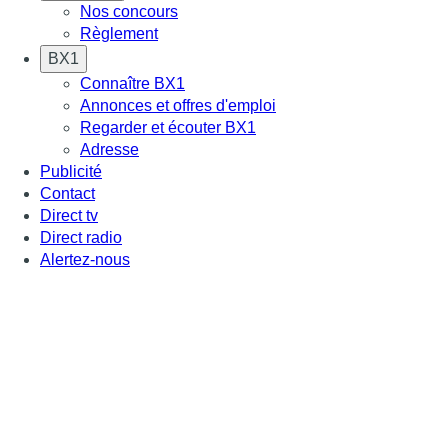
Nos concours
Règlement
BX1
Connaître BX1
Annonces et offres d'emploi
Regarder et écouter BX1
Adresse
Publicité
Contact
Direct tv
Direct radio
Alertez-nous