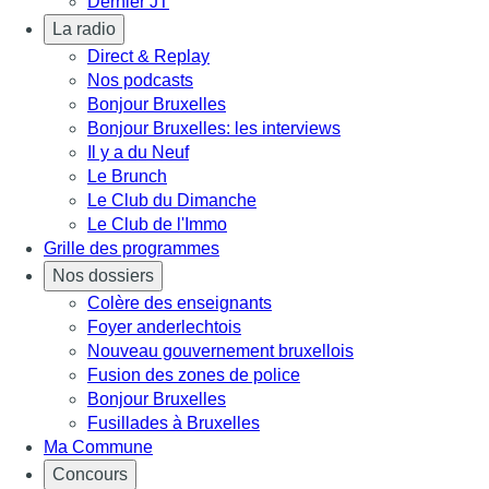
Dernier JT
La radio
Direct & Replay
Nos podcasts
Bonjour Bruxelles
Bonjour Bruxelles: les interviews
Il y a du Neuf
Le Brunch
Le Club du Dimanche
Le Club de l'Immo
Grille des programmes
Nos dossiers
Colère des enseignants
Foyer anderlechtois
Nouveau gouvernement bruxellois
Fusion des zones de police
Bonjour Bruxelles
Fusillades à Bruxelles
Ma Commune
Concours