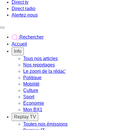
Direct tv
Direct radio
Alertez-nous
Déclencher le menu
Rechercher
Accueil
Info
Tous nos articles
Nos reportages
Le zoom de la rédac'
Politique
Mobilité
Culture
Sport
Économie
Mon BX1
Replay TV
Toutes nos émissions