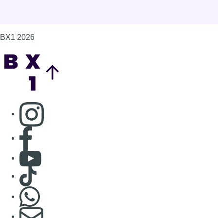
BX1 2026
Back to top
Consulter page Instagram
Consulter page Facebook
Consulter Youtube
Consulter TikTok
Nous rejoindre sur Whatsapp
S'abonner à notre newsletter