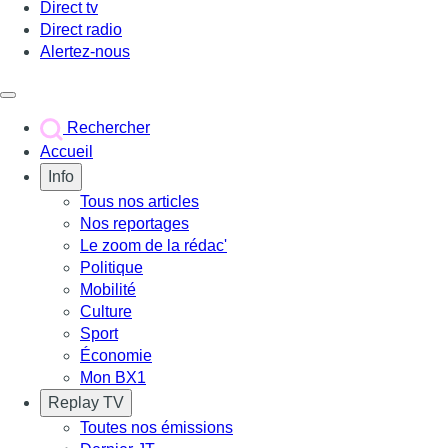
Direct tv
Direct radio
Alertez-nous
Déclencher le menu
Rechercher
Accueil
Info
Tous nos articles
Nos reportages
Le zoom de la rédac'
Politique
Mobilité
Culture
Sport
Économie
Mon BX1
Replay TV
Toutes nos émissions