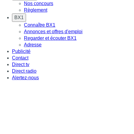
Nos concours
Règlement
BX1
Connaître BX1
Annonces et offres d'emploi
Regarder et écouter BX1
Adresse
Publicité
Contact
Direct tv
Direct radio
Alertez-nous