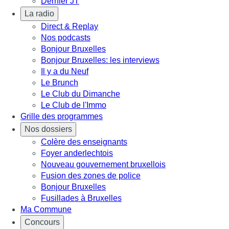
Dernier JT
La radio
Direct & Replay
Nos podcasts
Bonjour Bruxelles
Bonjour Bruxelles: les interviews
Il y a du Neuf
Le Brunch
Le Club du Dimanche
Le Club de l'Immo
Grille des programmes
Nos dossiers
Colère des enseignants
Foyer anderlechtois
Nouveau gouvernement bruxellois
Fusion des zones de police
Bonjour Bruxelles
Fusillades à Bruxelles
Ma Commune
Concours