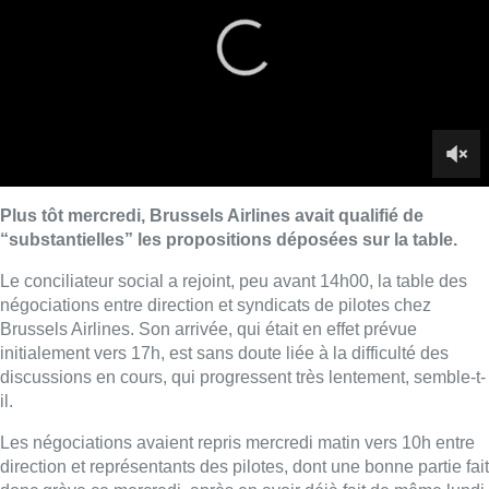
négociations entre direction et syndicats de pilotes chez
Brussels
Airlines
. Son arrivée, qui était en effet prévue
initialement vers 17h, est sans doute liée à la difficulté des
discussions en cours, qui progressent très lentement, semble-t-
il.
Les négociations avaient repris mercredi matin vers 10h entre
direction et représentants des pilotes, dont une bonne partie fait
donc grève ce mercredi, après en avoir déjà fait de même lundi.
Les débats sont difficiles et ont apparemment peu progressé
durant la matinée, si bien qu’il a été demandé au conciliateur
social d’anticiper son arrivée à la table des négociations, lui qui
y avait passé toute la journée lundi.
Plus tôt mercredi,
Brussels
Airlines
avait qualifié de
“substantielles” les propositions déposées sur la table. Il est
notamment question d’une augmentation salariale de 2,5%,
d’un intéressement aux résultats de la compagnie et
d’avantages en nature (smartphone, voiture de société, cash
supplémentaire, etc.).