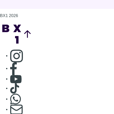
Consulter Youtube
Consulter TikTok
Nous rejoindre sur Whatsapp
S'abonner à notre newsletter
Connaître BX1
Publicité
Offres d'emploi
Contact
Mentions légales
Politique de cookies (UE)
Gérer les cookies