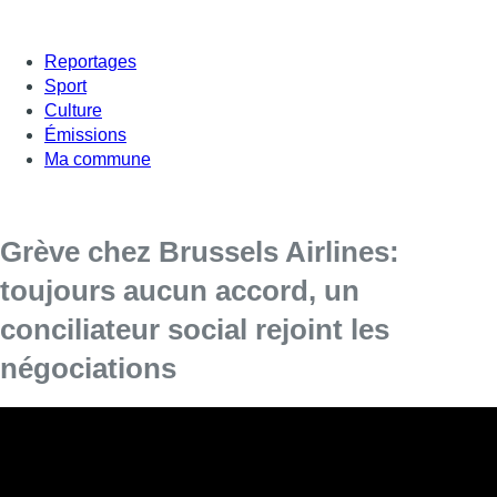
Reportages
Sport
Culture
Émissions
Ma commune
Grève chez Brussels Airlines:
toujours aucun accord, un
conciliateur social rejoint les
négociations
Plus tôt mercredi,
Brussels
Airlines
avait qualifié de
“substantielles” les propositions déposées sur la table.
Le conciliateur social a rejoint, peu avant 14h00, la table des