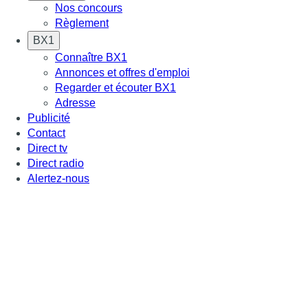
Nos concours
Règlement
BX1
Connaître BX1
Annonces et offres d'emploi
Regarder et écouter BX1
Adresse
Publicité
Contact
Direct tv
Direct radio
Alertez-nous