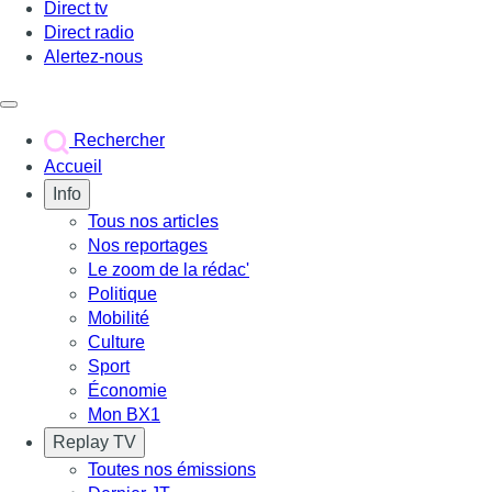
Direct tv
Direct radio
Alertez-nous
Déclencher le menu
Rechercher
Accueil
Info
Tous nos articles
Nos reportages
Le zoom de la rédac'
Politique
Mobilité
Culture
Sport
Économie
Mon BX1
Replay TV
Toutes nos émissions