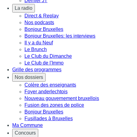
Dernier JT
La radio
Direct & Replay
Nos podcasts
Bonjour Bruxelles
Bonjour Bruxelles: les interviews
Il y a du Neuf
Le Brunch
Le Club du Dimanche
Le Club de l'Immo
Grille des programmes
Nos dossiers
Colère des enseignants
Foyer anderlechtois
Nouveau gouvernement bruxellois
Fusion des zones de police
Bonjour Bruxelles
Fusillades à Bruxelles
Ma Commune
Concours