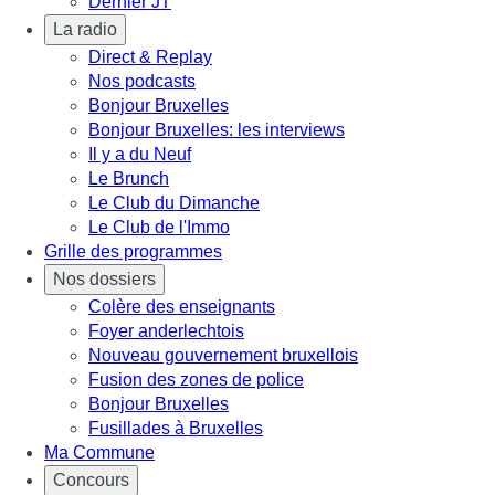
Dernier JT
La radio
Direct & Replay
Nos podcasts
Bonjour Bruxelles
Bonjour Bruxelles: les interviews
Il y a du Neuf
Le Brunch
Le Club du Dimanche
Le Club de l'Immo
Grille des programmes
Nos dossiers
Colère des enseignants
Foyer anderlechtois
Nouveau gouvernement bruxellois
Fusion des zones de police
Bonjour Bruxelles
Fusillades à Bruxelles
Ma Commune
Concours