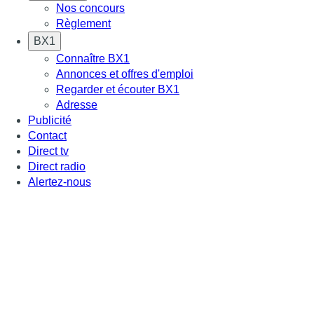
Nos concours
Règlement
BX1
Connaître BX1
Annonces et offres d'emploi
Regarder et écouter BX1
Adresse
Publicité
Contact
Direct tv
Direct radio
Alertez-nous