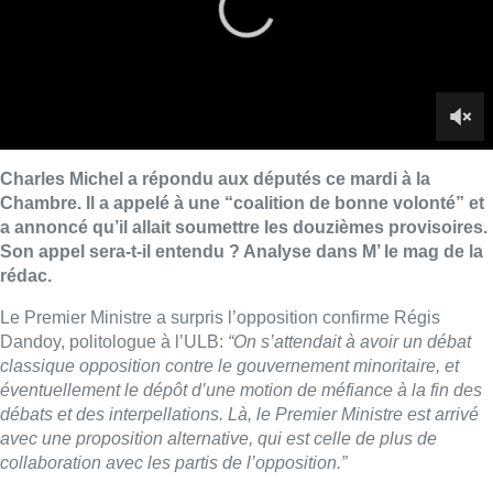
Le Premier Ministre a surpris l’opposition confirme Régis
Dandoy, politologue à l’ULB:
“On s’attendait à avoir un débat
classique opposition contre le gouvernement minoritaire, et
éventuellement le dépôt d’une motion de méfiance à la fin des
débats et des interpellations. Là, le Premier Ministre est arrivé
avec une proposition alternative, qui est celle de plus de
collaboration avec les partis de l’opposition.”
Différentes alliances et coalitions sont dorénavant possible.
Au delà de cette “coalition de bonne volonté”, le Premier
Ministre a également annoncé qu’il allait soumettre les
douzièmes provisoires. Un usage qu’explique
Céline Romainville, constitutionnaliste:
“C’est une technique
par laquelle on reprend le budget de l’année précédente et on
le divise en douze pour le projeter sur l’année qui vient. Un
usage s’est développé de voter ces douzièmes provisoires par
trimestre. Ce qui est étonnant ici, c’est que cette technique est
habituellement utilisé en affaires courantes.”
A son sens, le
gouvernement exerce donc une fonction exécutive sans avoir