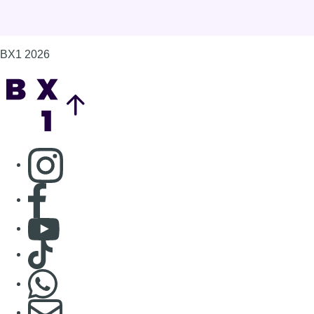
Consulter page Facebook
Consulter Youtube
Consulter TikTok
Nous rejoindre sur Whatsapp
S'abonner à notre newsletter
Connaître BX1
Publicité
Offres d'emploi
Contact
Mentions légales
Politique de cookies (UE)
Gérer les cookies