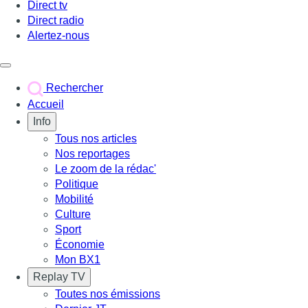
Direct tv
Direct radio
Alertez-nous
Déclencher le menu
Rechercher
Accueil
Info
Tous nos articles
Nos reportages
Le zoom de la rédac'
Politique
Mobilité
Culture
Sport
Économie
Mon BX1
Replay TV
Toutes nos émissions