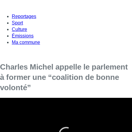
Reportages
Sport
Culture
Émissions
Ma commune
Charles Michel appelle le parlement
à former une “coalition de bonne
volonté”
Charles Michel a répondu aux députés ce mardi à la
Chambre. Il a appelé à une “coalition de bonne volonté” et
a annoncé qu’il allait soumettre les douzièmes provisoires.
Son appel sera-t-il entendu ? Analyse dans M’ le mag de la
rédac.