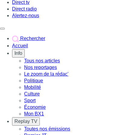
Direct tv
Direct radio
Alertez-nous
Déclencher le menu
Rechercher
Accueil
Info
Tous nos articles
Nos reportages
Le zoom de la rédac'
Politique
Mobilité
Culture
Sport
Économie
Mon BX1
Replay TV
Toutes nos émissions