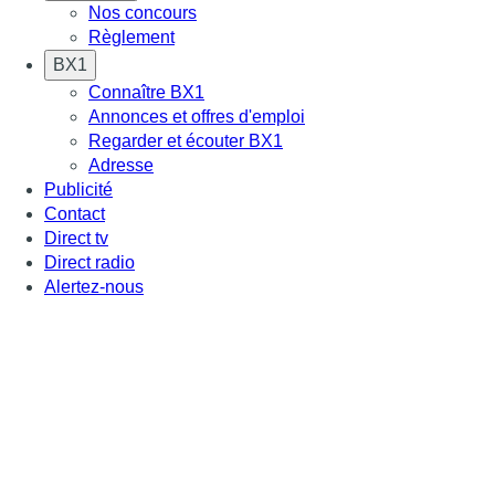
Nos concours
Règlement
BX1
Connaître BX1
Annonces et offres d'emploi
Regarder et écouter BX1
Adresse
Publicité
Contact
Direct tv
Direct radio
Alertez-nous