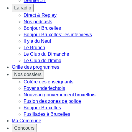
Dernier JT
La radio
Direct & Replay
Nos podcasts
Bonjour Bruxelles
Bonjour Bruxelles: les interviews
Il y a du Neuf
Le Brunch
Le Club du Dimanche
Le Club de l'Immo
Grille des programmes
Nos dossiers
Colère des enseignants
Foyer anderlechtois
Nouveau gouvernement bruxellois
Fusion des zones de police
Bonjour Bruxelles
Fusillades à Bruxelles
Ma Commune
Concours