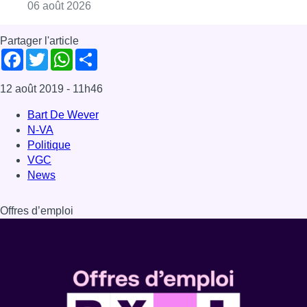
Consulter l'article "Saint-Géry : un ancien b
06 août 2026
Partager l'article
Facebook
Twitter
WhatsApp
Share
12 août 2019
- 11h46
Bart De Wever
N-VA
Politique
VGC
News
Offres d’emploi