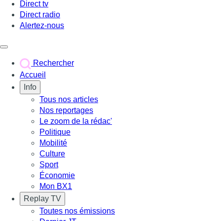
Direct tv
Direct radio
Alertez-nous
Déclencher le menu
Rechercher
Accueil
Info
Tous nos articles
Nos reportages
Le zoom de la rédac'
Politique
Mobilité
Culture
Sport
Économie
Mon BX1
Replay TV
Toutes nos émissions