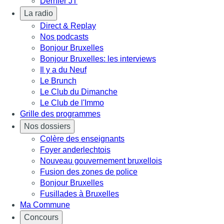
Dernier JT
La radio
Direct & Replay
Nos podcasts
Bonjour Bruxelles
Bonjour Bruxelles: les interviews
Il y a du Neuf
Le Brunch
Le Club du Dimanche
Le Club de l'Immo
Grille des programmes
Nos dossiers
Colère des enseignants
Foyer anderlechtois
Nouveau gouvernement bruxellois
Fusion des zones de police
Bonjour Bruxelles
Fusillades à Bruxelles
Ma Commune
Concours