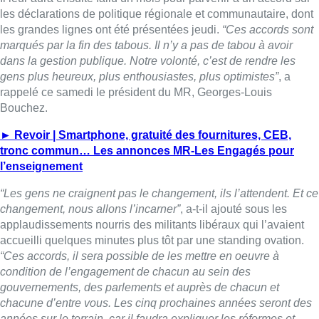
“Les gens ne craignent pas le changement, ils l’attendent. Et ce
changement, nous allons l’incarner”
, a-t-il ajouté sous les
applaudissements nourris des militants libéraux qui l’avaient
accueilli quelques minutes plus tôt par une standing ovation.
“Ces accords, il sera possible de les mettre en oeuvre à
condition de l’engagement de chacun au sein des
gouvernements, des parlements et auprès de chacun et
chacune d’entre vous. Les cinq prochaines années seront des
années sur le terrain, car il faudra expliquer les réformes et
montrer que le chemin emprunté est celui du redressement de
la Wallonie”
, a ajouté M. Bouchez.
► Revoir | “Est-ce que ce ne serait pas un projet
Fédération Wallonie-Wallonie”?
“Il faudra garder l’adhésion de la population. Nous devrons
systématiquement entretenir cette flamme et cette volonté de
changement. Nous ne réformerons pas la Région contre les
gens mais avec eux”
, a-t-il encore affirmé.
Santé, média, enseignement –
“les élèves du libre seront
financés à 92%”
– ; logement –
“le logement social à vie, c’est