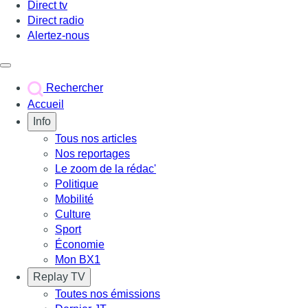
Direct tv
Direct radio
Alertez-nous
Déclencher le menu
Rechercher
Accueil
Info
Tous nos articles
Nos reportages
Le zoom de la rédac'
Politique
Mobilité
Culture
Sport
Économie
Mon BX1
Replay TV
Toutes nos émissions