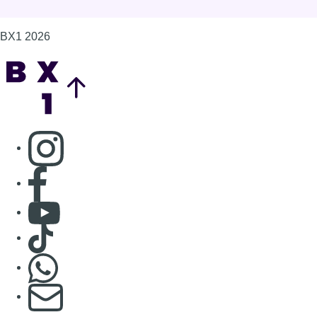
Consulter Youtube
Consulter TikTok
Nous rejoindre sur Whatsapp
S'abonner à notre newsletter
Connaître BX1
Publicité
Offres d'emploi
Contact
Mentions légales
Politique de cookies (UE)
Gérer les cookies