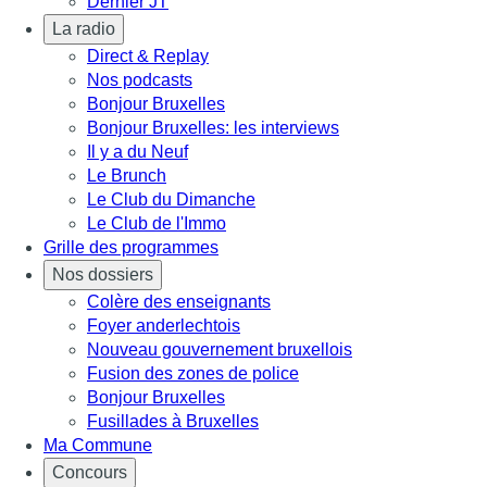
Dernier JT
La radio
Direct & Replay
Nos podcasts
Bonjour Bruxelles
Bonjour Bruxelles: les interviews
Il y a du Neuf
Le Brunch
Le Club du Dimanche
Le Club de l'Immo
Grille des programmes
Nos dossiers
Colère des enseignants
Foyer anderlechtois
Nouveau gouvernement bruxellois
Fusion des zones de police
Bonjour Bruxelles
Fusillades à Bruxelles
Ma Commune
Concours