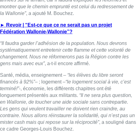
terminé!”
-, économie, les différents chapitres ont été
longuement présentés aux militants.
“Il ne sera plus question,
en Wallonie, de toucher une aide sociale sans contrepartie.
Les gens qui veulent travailler ne doivent rien craindre, au
contraire. Nous allons réinstaurer la solidarité, qui n’est pas un
mister cash mais qui repose sur la réciprocité”
, a souligné dans
ce cadre Georges-Louis Bouchez.
Ce dernier s’est également attardé sur le budget et la fiscalité,
le nerf de la guerre alors que l’endettement wallon reste une
préoccupation majeure.
“Le ministre-président sera aussi en
charge du budget et des finances”
, une compétence
actuellement entre les mains d’Adrien Dolimont, a averti le
président des libéraux. Le casting des ministres des deux
gouvernements – dix ministres sont annoncés, dont certains
auront une double casquette – sera connu ce week-end.
Ils seront ensuite élus par le parlement wallon, lundi matin,
avant que le nouveau ministre-président ne se rende au Palais
royal pour prêter serment devant le Roi. La déclaration de