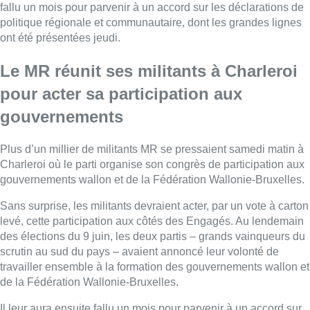
Sans surprise, les militants devraient acter, par un vote à carton
levé, cette participation aux côtés des Engagés. Au lendemain
des élections du 9 juin, les deux partis – grands vainqueurs du
scrutin au sud du pays – avaient annoncé leur volonté de
travailler ensemble à la formation des gouvernements wallon et
de la Fédération Wallonie-Bruxelles.
Il leur aura ensuite fallu un mois pour parvenir à un accord sur
les déclarations de politique régionale et communautaire, dont
les grandes lignes ont été présentées jeudi.
“Ces accords sont
marqués par la fin des tabous. Il n’y a pas de tabou à avoir
dans la gestion publique. Notre volonté, c’est de rendre les
gens plus heureux, plus enthousiastes, plus optimistes”
, a
rappelé ce samedi le président du MR, Georges-Louis
Bouchez.
► Revoir | Smartphone, gratuité des fournitures, CEB,
tronc commun… Les annonces MR-Les Engagés pour
l’enseignement