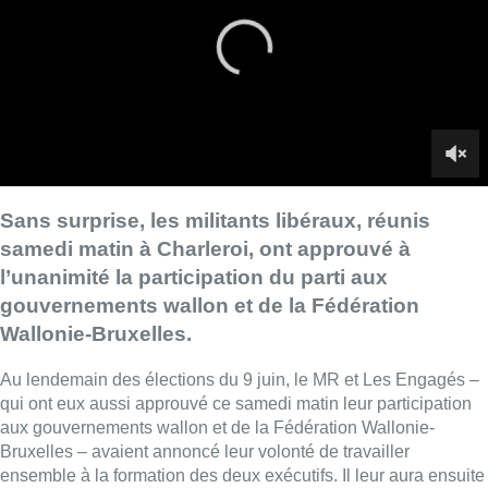
gouvernements wallon et de la Fédération
Wallonie-Bruxelles.
Au lendemain des élections du 9 juin, le MR et Les Engagés –
qui ont eux aussi approuvé ce samedi matin leur participation
aux gouvernements wallon et de la Fédération Wallonie-
Bruxelles – avaient annoncé leur volonté de travailler
ensemble à la formation des deux exécutifs. Il leur aura ensuite
fallu un mois pour parvenir à un accord sur les déclarations de
politique régionale et communautaire, dont les grandes lignes
ont été présentées jeudi.
Le MR réunit ses militants à Charleroi
pour acter sa participation aux
gouvernements
Plus d’un millier de militants MR se pressaient samedi matin à
Charleroi où le parti organise son congrès de participation aux
gouvernements wallon et de la Fédération Wallonie-Bruxelles.