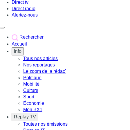
Direct tv
Direct radio
Alertez-nous
Déclencher le menu
Rechercher
Accueil
Info
Tous nos articles
Nos reportages
Le zoom de la rédac'
Politique
Mobilité
Culture
Sport
Économie
Mon BX1
Replay TV
Toutes nos émissions