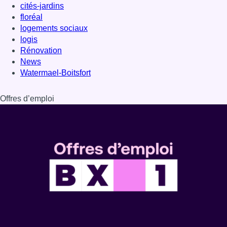
cités-jardins
floréal
logements sociaux
logis
Rénovation
News
Watermael-Boitsfort
Offres d’emploi