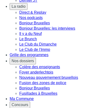
Dernier JT
La radio
Direct & Replay
Nos podcasts
Bonjour Bruxelles
Bonjour Bruxelles: les interviews
Il y a du Neuf
Le Brunch
Le Club du Dimanche
Le Club de l'Immo
Grille des programmes
Nos dossiers
Colère des enseignants
Foyer anderlechtois
Nouveau gouvernement bruxellois
Fusion des zones de police
Bonjour Bruxelles
Fusillades à Bruxelles
Ma Commune
Concours