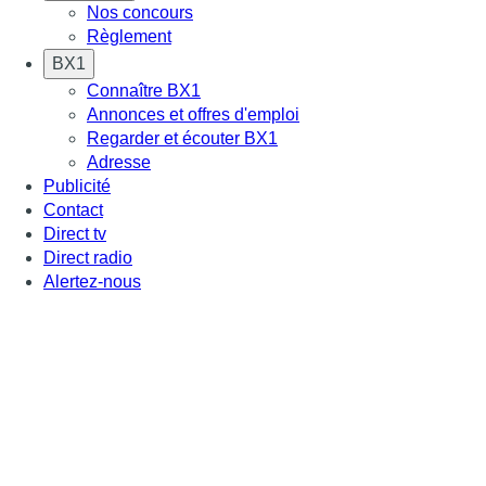
Nos concours
Règlement
BX1
Connaître BX1
Annonces et offres d'emploi
Regarder et écouter BX1
Adresse
Publicité
Contact
Direct tv
Direct radio
Alertez-nous