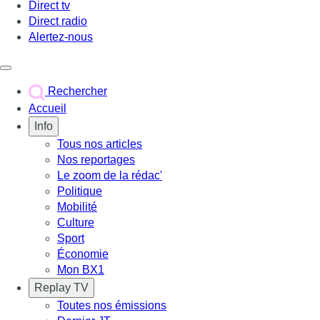
Direct tv
Direct radio
Alertez-nous
Déclencher le menu
Rechercher
Accueil
Info
Tous nos articles
Nos reportages
Le zoom de la rédac'
Politique
Mobilité
Culture
Sport
Économie
Mon BX1
Replay TV
Toutes nos émissions