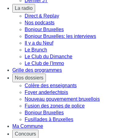
Dernier JT
La radio
Direct & Replay
Nos podcasts
Bonjour Bruxelles
Bonjour Bruxelles: les interviews
Il y a du Neuf
Le Brunch
Le Club du Dimanche
Le Club de l'Immo
Grille des programmes
Nos dossiers
Colère des enseignants
Foyer anderlechtois
Nouveau gouvernement bruxellois
Fusion des zones de police
Bonjour Bruxelles
Fusillades à Bruxelles
Ma Commune
Concours