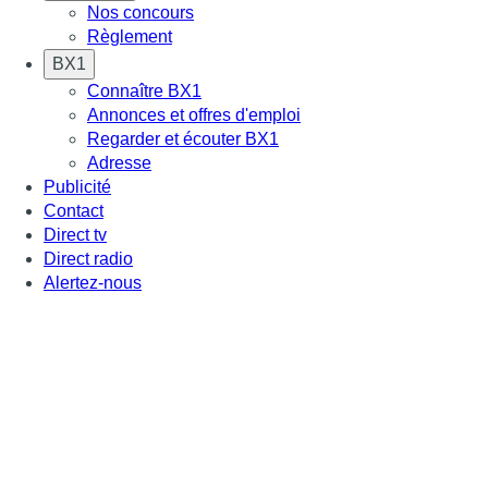
Nos concours
Règlement
BX1
Connaître BX1
Annonces et offres d'emploi
Regarder et écouter BX1
Adresse
Publicité
Contact
Direct tv
Direct radio
Alertez-nous