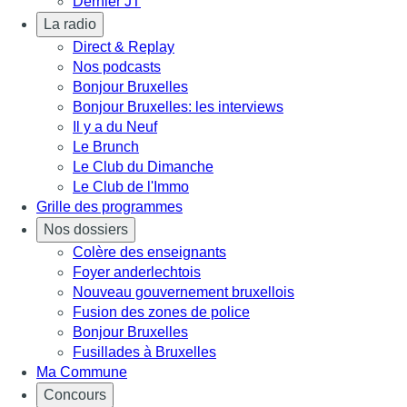
Dernier JT
La radio
Direct & Replay
Nos podcasts
Bonjour Bruxelles
Bonjour Bruxelles: les interviews
Il y a du Neuf
Le Brunch
Le Club du Dimanche
Le Club de l'Immo
Grille des programmes
Nos dossiers
Colère des enseignants
Foyer anderlechtois
Nouveau gouvernement bruxellois
Fusion des zones de police
Bonjour Bruxelles
Fusillades à Bruxelles
Ma Commune
Concours