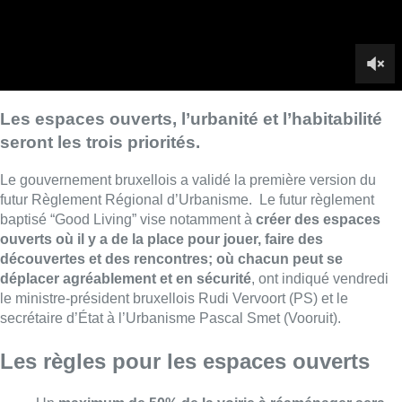
découvertes et des rencontres; où chacun peut se
déplacer agréablement et en sécurité
, ont indiqué vendredi
le ministre-président bruxellois Rudi Vervoort (PS) et le
secrétaire d’État à l’Urbanisme Pascal Smet (Vooruit).
Les règles pour les espaces ouverts
Un
maximum de 50% de la voirie à réaménager sera
réservée à la voiture.
Le reste sera affecté aux piétons,
cyclistes, transports en commun, aux arbres, aux jeux,
aux bancs …
Toutes les voiries bruxelloises devront
bénéficier
d’infrastructures cyclables.
Les trottoirs devront avoir
une largeur minimale de 2
mètres.
Le stationnement en épi
et devant des monuments
classés, parcs, édifices culturels et religieux
sera interdit.
Au moins 10 à 15% de la surface totale de la voirie
devra être réservée aux plantations
de pleine terre.
Les
immeubles d’une surface de plus de 1.000 m2