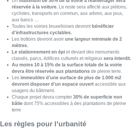
devront disposer d’un espace ouvert
accessible aux
usagers du bâtiment.
Chaque projet devra compter
30% de superficie non
bâtie
dont 75% accessibles à des plantations de pleine
terre
Les règles pour l’urbanité
Rayon urbanité, on privilégiera
la rénovation
à la
démolition/reconstruction. Celle-ci ne sera autorisée qu’à
titre exceptionnel et pour les projets multi-fonctions.
La
gestion des eaux de pluie
devra être intégrée dans
tout projet.
Les
toitures plates de plus de 20m2
devront être
affectées à des terrasses, toitures vertes, à de
l’agriculture urbaine ou à des panneaux solaires.
Après un processus consultatif et d’une phase de formation des
administrations, la version définitive devrait être sur les rails en
2024.