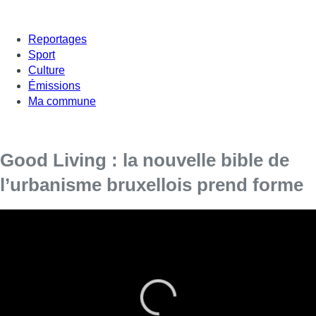
Reportages
Sport
Culture
Émissions
Ma commune
Good Living : la nouvelle bible de
l’urbanisme bruxellois prend forme
Les espaces ouverts, l’urbanité et l’habitabilité
seront les trois priorités.
Le gouvernement bruxellois a validé la première version du
futur Règlement Régional d’Urbanisme. Le futur règlement
baptisé “Good
Living
” vise notamment à
créer des espaces
ouverts où il y a de la place pour jouer, faire des