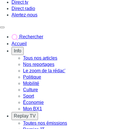
Direct tv
Direct radio
Alertez-nous
Déclencher le menu
Rechercher
Accueil
Info
Tous nos articles
Nos reportages
Le zoom de la rédac'
Politique
Mobilité
Culture
Sport
Économie
Mon BX1
Replay TV
Toutes nos émissions