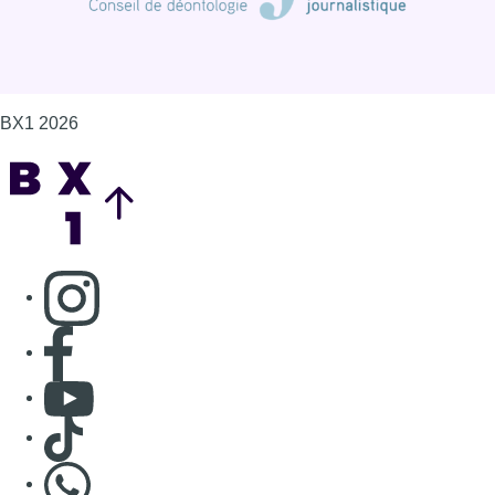
Consulter page Facebook
Consulter Youtube
Consulter TikTok
Nous rejoindre sur Whatsapp
S'abonner à notre newsletter
Connaître BX1
Publicité
Offres d'emploi
Contact
Mentions légales
Politique de cookies (UE)
Gérer les cookies