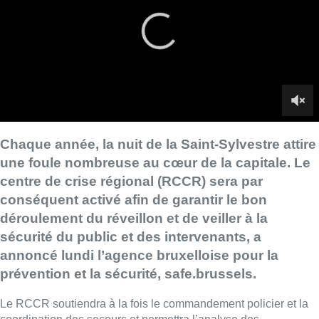
conséquent activé afin de garantir le bon
déroulement du réveillon et de veiller à la
sécurité du public et des intervenants, a
annoncé lundi l’agence bruxelloise pour la
prévention et la sécurité, safe.brussels.
Le RCCR soutiendra à la fois le commandement policier et la
coordination des secours et permettra l’analyse des
informations et de la situation en temps réel.
■ Reportage de
Remy Rucquoi, Yannick Vangansbeek
et Pierre Delmée
Les services de Bruxelles-propreté seront également à pied
d’œuvre durant toute la journée du 31 décembre dans le but
d’éviter que les déchets et dépôts clandestins ne soient
détournés à des fins répréhensibles la nuit du Nouvel an.
Safe.brussels rappelle par ailleurs que la possession, le
transport et l’utilisation de pétards et feux d’artifice sont interdits
en région de Bruxelles-Capitale “
afin de préserver la sécurité