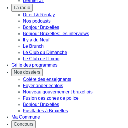
Dernier JT
La radio
Direct & Replay
Nos podcasts
Bonjour Bruxelles
Bonjour Bruxelles: les interviews
Il y a du Neuf
Le Brunch
Le Club du Dimanche
Le Club de l'Immo
Grille des programmes
Nos dossiers
Colère des enseignants
Foyer anderlechtois
Nouveau gouvernement bruxellois
Fusion des zones de police
Bonjour Bruxelles
Fusillades à Bruxelles
Ma Commune
Concours