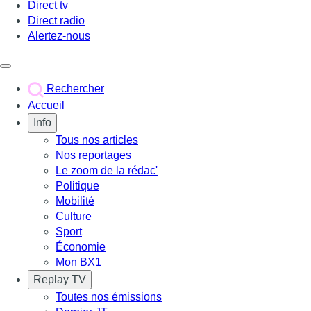
Direct tv
Direct radio
Alertez-nous
Déclencher le menu
Rechercher
Accueil
Info
Tous nos articles
Nos reportages
Le zoom de la rédac'
Politique
Mobilité
Culture
Sport
Économie
Mon BX1
Replay TV
Toutes nos émissions