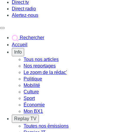
Direct tv
Direct radio
Alertez-nous
Déclencher le menu
Rechercher
Accueil
Info
Tous nos articles
Nos reportages
Le zoom de la rédac'
Politique
Mobilité
Culture
Sport
Économie
Mon BX1
Replay TV
Toutes nos émissions