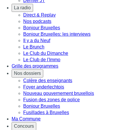
Dernier JT
La radio
Direct & Replay
Nos podcasts
Bonjour Bruxelles
Bonjour Bruxelles: les interviews
Il y a du Neuf
Le Brunch
Le Club du Dimanche
Le Club de l'Immo
Grille des programmes
Nos dossiers
Colère des enseignants
Foyer anderlechtois
Nouveau gouvernement bruxellois
Fusion des zones de police
Bonjour Bruxelles
Fusillades à Bruxelles
Ma Commune
Concours