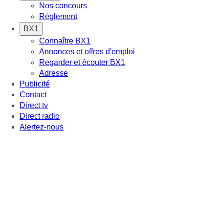
Nos concours
Règlement
BX1
Connaître BX1
Annonces et offres d'emploi
Regarder et écouter BX1
Adresse
Publicité
Contact
Direct tv
Direct radio
Alertez-nous