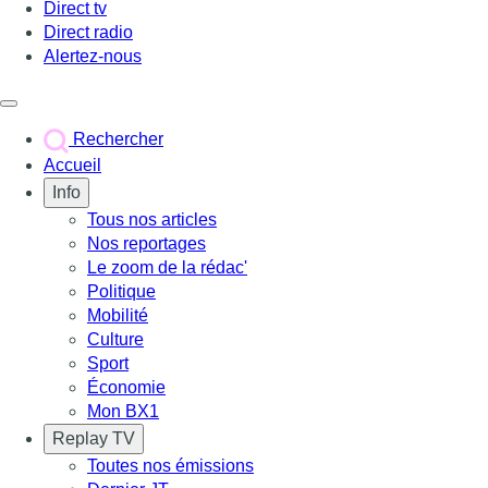
Direct tv
Direct radio
Alertez-nous
Déclencher le menu
Rechercher
Accueil
Info
Tous nos articles
Nos reportages
Le zoom de la rédac'
Politique
Mobilité
Culture
Sport
Économie
Mon BX1
Replay TV
Toutes nos émissions