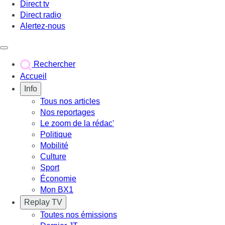
Direct tv
Direct radio
Alertez-nous
Déclencher le menu
Rechercher
Accueil
Info
Tous nos articles
Nos reportages
Le zoom de la rédac'
Politique
Mobilité
Culture
Sport
Économie
Mon BX1
Replay TV
Toutes nos émissions