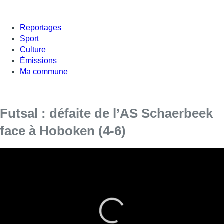
Reportages
Sport
Culture
Émissions
Ma commune
Futsal : défaite de l’AS Schaerbeek
face à Hoboken (4-6)
En Futsal, l’AS Schaerbeek s’est incliné 4-6 face à Hoboken
lors de la demi-finale aller des playoffs. Les Schaerbeekois
sont désormais dans l’obligation de créer l’exploit ce vendredi
pour composter leur ticket pour la finale. Pour cela, il faudra,
dans un premier temps, combler un retard de 2 buts au tableau
d’affichage.