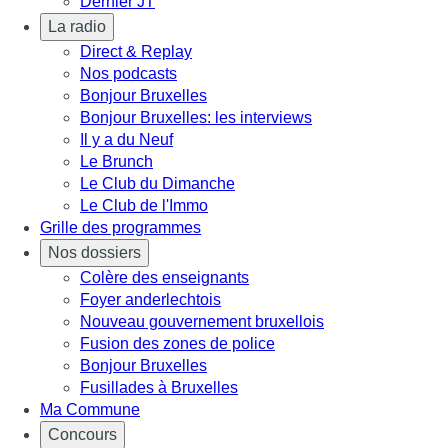
Dernier JT
La radio
Direct & Replay
Nos podcasts
Bonjour Bruxelles
Bonjour Bruxelles: les interviews
Il y a du Neuf
Le Brunch
Le Club du Dimanche
Le Club de l'Immo
Grille des programmes
Nos dossiers
Colère des enseignants
Foyer anderlechtois
Nouveau gouvernement bruxellois
Fusion des zones de police
Bonjour Bruxelles
Fusillades à Bruxelles
Ma Commune
Concours