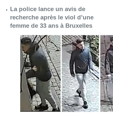
Consulter l'article "La police lance un avis 
06 août 2026
Partager l'article
Facebook
Twitter
WhatsApp
Share
18 mai 2017
- 11h21
Sports
News
Schaerbeek
Sport