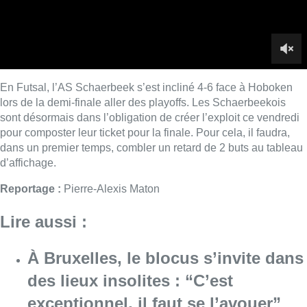
Reportage :
Pierre-Alexis Maton
Lire aussi :
À Bruxelles, le blocus s’invite dans
des lieux insolites : “C’est
exceptionnel, il faut se l’avouer”