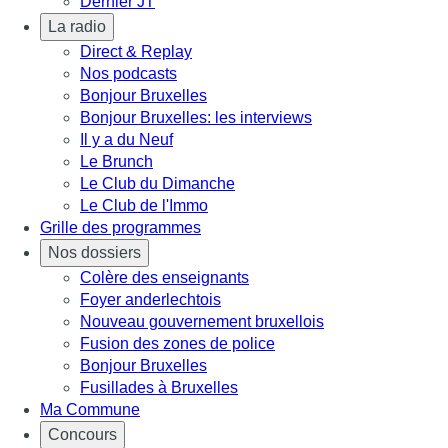
Dernier JT
La radio
Direct & Replay
Nos podcasts
Bonjour Bruxelles
Bonjour Bruxelles: les interviews
Il y a du Neuf
Le Brunch
Le Club du Dimanche
Le Club de l'Immo
Grille des programmes
Nos dossiers
Colère des enseignants
Foyer anderlechtois
Nouveau gouvernement bruxellois
Fusion des zones de police
Bonjour Bruxelles
Fusillades à Bruxelles
Ma Commune
Concours