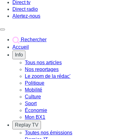
Direct tv
Direct radio
Alertez-nous
Déclencher le menu
Rechercher
Accueil
Info
Tous nos articles
Nos reportages
Le zoom de la rédac'
Politique
Mobilité
Culture
Sport
Économie
Mon BX1
Replay TV
Toutes nos émissions