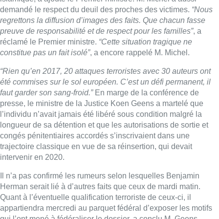
congés pénitentiaires accordés s’inscrivaient dans une
trajectoire classique en vue de sa réinsertion, qui devait
intervenir en 2020.
Il n’a pas confirmé les rumeurs selon lesquelles Benjamin
Herman serait lié à d’autres faits que ceux de mardi matin.
Quant à l’éventuelle qualification terroriste de ceux-ci, il
appartiendra mercredi au parquet fédéral d’exposer les motifs
qui l’ont mené à fédéraliser le dossier, a conclu M. Geens.
► Tous les détails en compagnie de Fanny
Rochez
et Nicolas
Scheenaerts
Avec BELGA
Lire aussi :
Un nouveau club de MMA ouvre
ses portes à Evere : “C’est pas
comme on voit à la télé”