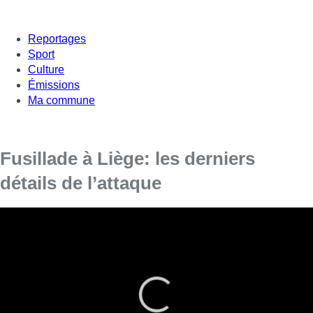
Reportages
Sport
Culture
Émissions
Ma commune
Fusillade à Liège: les derniers
détails de l’attaque
Le nom de l’auteur de l’attaque de mardi matin, Benjamin
Herman, était apparu précédemment dans deux rapports
de la Sûreté de l’Etat et un de la police, mais de manière
indirecte, a indiqué le Premier ministre Charles Michel
mardi soir, à l’issue d’une réunion du Conseil National de
Sécurité.