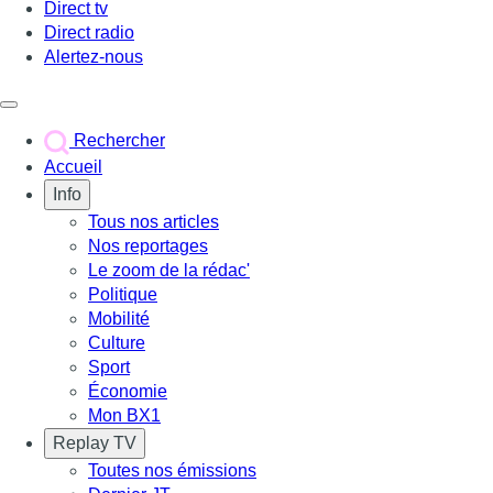
Direct tv
Direct radio
Alertez-nous
Déclencher le menu
Rechercher
Accueil
Info
Tous nos articles
Nos reportages
Le zoom de la rédac'
Politique
Mobilité
Culture
Sport
Économie
Mon BX1
Replay TV
Toutes nos émissions