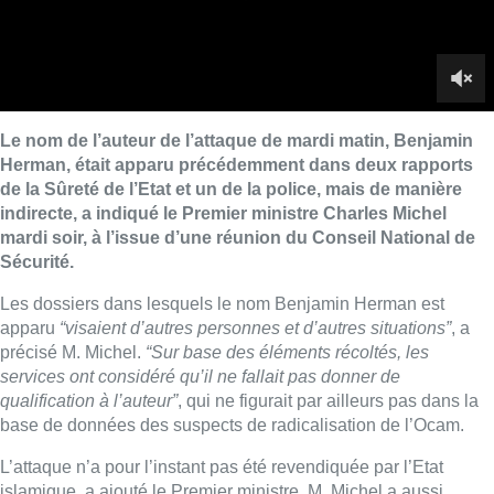
Les dossiers dans lesquels le nom Benjamin Herman est
apparu
“visaient d’autres personnes et d’autres situations”
, a
précisé M. Michel.
“Sur base des éléments récoltés, les
services ont considéré qu’il ne fallait pas donner de
qualification à l’auteur”
, qui ne figurait par ailleurs pas dans la
base de données des suspects de radicalisation de l’Ocam.
L’attaque n’a pour l’instant pas été revendiquée par l’Etat
islamique, a ajouté le Premier ministre. M. Michel a aussi
demandé le respect du deuil des proches des victimes.
“Nous
regrettons la diffusion d’images des faits. Que chacun fasse
preuve de responsabilité et de respect pour les familles”
, a
réclamé le Premier ministre.
“Cette situation tragique ne
constitue pas un fait isolé”
, a encore rappelé M. Michel.
“Rien qu’en 2017, 20 attaques terroristes avec 30 auteurs ont
été commises sur le sol européen. C’est un défi permanent, il
faut garder son sang-froid.”
En marge de la conférence de
presse, le ministre de la Justice Koen Geens a martelé que
l’individu n’avait jamais été libéré sous condition malgré la
longueur de sa détention et que les autorisations de sortie et