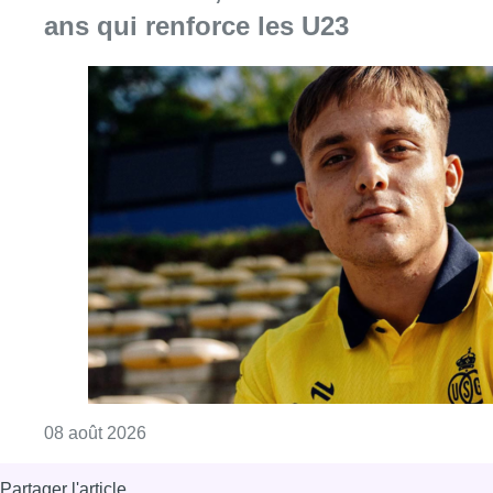
Consulter l'article "L’Union Saint-Gilloise at
08 août 2026
Partager l'article
Facebook
Twitter
WhatsApp
Share
29 mai 2018
- 18h20
attaque
Fusillade
Liège
Terrorisme
News
Offres d’emploi