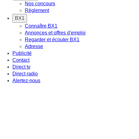
Nos concours
Règlement
BX1
Connaître BX1
Annonces et offres d'emploi
Regarder et écouter BX1
Adresse
Publicité
Contact
Direct tv
Direct radio
Alertez-nous