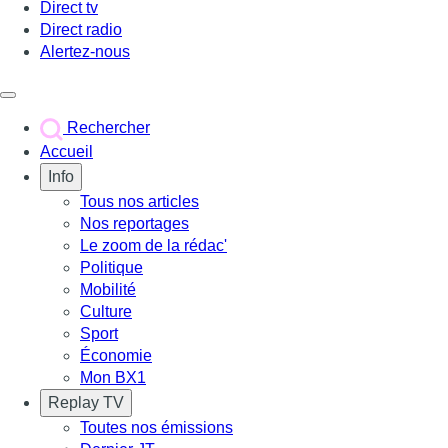
Direct tv
Direct radio
Alertez-nous
Déclencher le menu
Rechercher
Accueil
Info
Tous nos articles
Nos reportages
Le zoom de la rédac'
Politique
Mobilité
Culture
Sport
Économie
Mon BX1
Replay TV
Toutes nos émissions