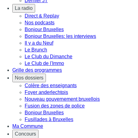
Dernier JT
La radio
Direct & Replay
Nos podcasts
Bonjour Bruxelles
Bonjour Bruxelles: les interviews
Il y a du Neuf
Le Brunch
Le Club du Dimanche
Le Club de l'Immo
Grille des programmes
Nos dossiers
Colère des enseignants
Foyer anderlechtois
Nouveau gouvernement bruxellois
Fusion des zones de police
Bonjour Bruxelles
Fusillades à Bruxelles
Ma Commune
Concours