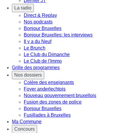
Dernier JT
La radio
Direct & Replay
Nos podcasts
Bonjour Bruxelles
Bonjour Bruxelles: les interviews
Il y a du Neuf
Le Brunch
Le Club du Dimanche
Le Club de l'Immo
Grille des programmes
Nos dossiers
Colère des enseignants
Foyer anderlechtois
Nouveau gouvernement bruxellois
Fusion des zones de police
Bonjour Bruxelles
Fusillades à Bruxelles
Ma Commune
Concours