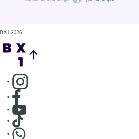
Consulter page Facebook
Consulter Youtube
Consulter TikTok
Nous rejoindre sur Whatsapp
S'abonner à notre newsletter
Connaître BX1
Publicité
Offres d'emploi
Contact
Mentions légales
Politique de cookies (UE)
Gérer les cookies