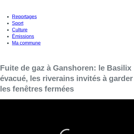
Reportages
Sport
Culture
Émissions
Ma commune
Fuite de gaz à Ganshoren: le Basilix
évacué, les riverains invités à garder
les fenêtres fermées
Un périmètre de sécurité de 50 mètres a été instauré ce
vendredi matin autour de l’avenue Marie de Hongrie à
Ganshoren pour une fuite de gaz moyenne pression en voie
publique, signalent les pompiers de Bruxelles, qui sont
actuellement sur place avec Sibelga et la police de la zone