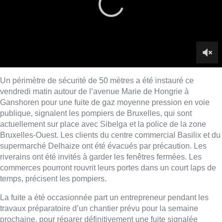
Bruxelles-Ouest. Les clients du centre commercial Basilix et du
supermarché Delhaize ont été évacués par précaution. Les
riverains ont été invités à garder les fenêtres fermées. Les
commerces pourront rouvrit leurs portes dans un court laps de
temps, précisent les pompiers.
La fuite a été occasionnée part un entrepreneur pendant les
travaux préparatoire d’un chantier prévu pour la semaine
prochaine, pour réparer définitivement une fuite signalée
auparavant. Les équipes de Sibelga mettent tout en œuvre
pour faire descendre la pression et colmater la fuite.
Le nuage de gaz mélangé à de la poussière peut encore
provoquer des nuisances olfactives pendant plusieurs heures.
Lire aussi :
Marathon de contrôles de vitesse
ce week-end: “Une moto a été
flashée à 121 km/h sur l’avenue de