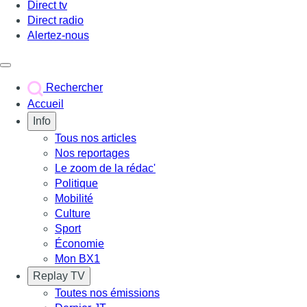
Direct tv
Direct radio
Alertez-nous
Déclencher le menu
Rechercher
Accueil
Info
Tous nos articles
Nos reportages
Le zoom de la rédac'
Politique
Mobilité
Culture
Sport
Économie
Mon BX1
Replay TV
Toutes nos émissions