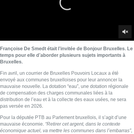
mauvaise nouvelle. La dotation “eau”, une dotation régionale
de compensation des charges communales liées à la
distribution de l’eau et à la collecte des eaux usées, ne sera
pas versée en 2026.
Pour la députée PTB au Parlement bruxellois, il s’agit d’une
mauvaise économie.
“Retirer cet argent, dans le contexte
économique actuel, va mettre les communes dans l’embarras”
,
estime-t-elle.
“Avant, Vivaqua donnait de l’argent aux
communes. Cela a été enlevé à cause des finances précaires
de cette intercommunale. Désormais, il faudra aller chercher
plus d’un million d’euros pour les grosses communes de
Bruxelles et cela passera par des impôts supplémentaires ou
des services qui seront moins efficaces.”
Pour rappel, cet arrêt de la dotation était bien dans le budget du
gouvernement. Il ne s’agit donc pas d’une réelle surprise.
“Certes, mais certaines communes avaient déjà fixé leur
budget pour 2026. Et en un coup, on leur enlève cela dans leur
budget. C’est aussi antidémocratique de fonctionner de la