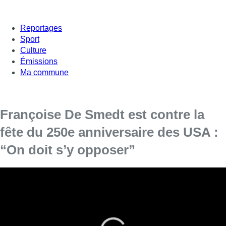
Reportages
Sport
Culture
Émissions
Ma commune
Françoise De Smedt est contre la
fête du 250e anniversaire des USA :
“On doit s’y opposer”
Françoise De Smedt était l’invitée de Bonjour Bruxelles. Le
temps pour elle d’aborder plusieurs sujets importants à
Bruxelles.
Fin avril, un courrier de Bruxelles Pouvoirs Locaux a été
envoyé aux communes bruxelloises pour leur annoncer la