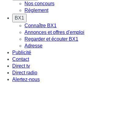
Nos concours
Règlement
BX1
Connaître BX1
Annonces et offres d'emploi
Regarder et écouter BX1
Adresse
Publicité
Contact
Direct tv
Direct radio
Alertez-nous