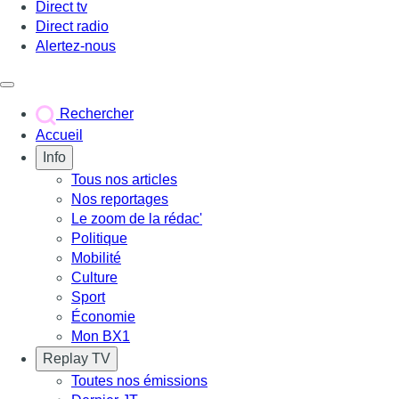
Direct tv
Direct radio
Alertez-nous
Déclencher le menu
Rechercher
Accueil
Info
Tous nos articles
Nos reportages
Le zoom de la rédac'
Politique
Mobilité
Culture
Sport
Économie
Mon BX1
Replay TV
Toutes nos émissions