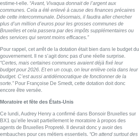
sorte.”
Pour Françoise De Smedt, cette dotation doit donc
encore être versée.
Moratoire et fête des États-Unis
Ce lundi, Audrey Henry a confirmé dans Bonsoir Bruxelles sur
BX1 qu’elle levait partiellement le moratoire à propos des
agents de Bruxelles Propreté. Il devrait donc y avoir des
embauches pour ces métiers essentiels.
“On attend surtout des
garanties”
, reprend-elle.
“J’espère que Madame Henry va
pouvoir le faire. Mais en commission Finances, le ministre du
Budget ne l’a pas confirmé.”
Elle est aussi revenue sur la vignette auto.
“On nous avait
vendu une vignette payée par les automobilistes européens qui
passent par chez nous. Aujourd’hui, on remarque que c’est
faux et que tout le monde va la payer. On nous avait vendu une
déduction d’impôts, mais cela est aussi problématique. Le
résultat, c’est que tout le monde va payer une taxe de
circulation et la vignette à 100 euros.”
Pour terminer, elle a émis un avis tranché à propos du
250ᵉ