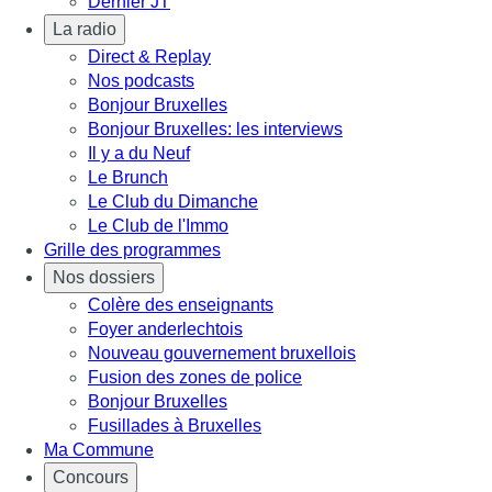
Dernier JT
La radio
Direct & Replay
Nos podcasts
Bonjour Bruxelles
Bonjour Bruxelles: les interviews
Il y a du Neuf
Le Brunch
Le Club du Dimanche
Le Club de l'Immo
Grille des programmes
Nos dossiers
Colère des enseignants
Foyer anderlechtois
Nouveau gouvernement bruxellois
Fusion des zones de police
Bonjour Bruxelles
Fusillades à Bruxelles
Ma Commune
Concours