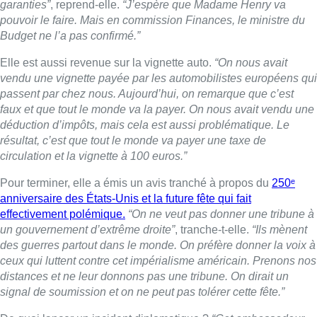
anniversaire des États-Unis et la future fête qui fait
effectivement polémique.
“On ne veut pas donner une tribune à
un gouvernement d’extrême droite”
, tranche-t-elle.
“Ils mènent
des guerres partout dans le monde. On préfère donner la voix à
ceux qui luttent contre cet impérialisme américain. Prenons nos
distances et ne leur donnons pas une tribune. On dirait un
signal de soumission et on ne peut pas tolérer cette fête.”
De quoi lancer un incident diplomatique ?
“Cet ambassadeur
se permet d’intervenir au niveau de la justice belge, on pourrait
au moins s’opposer à cette tribune qui lui est offerte.”
Une interview de Françoise De Smedt par Fabrice
Grosfilley dans Bonjour Bruxelles sur BX1