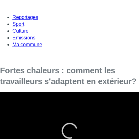
Reportages
Sport
Culture
Émissions
Ma commune
Fortes chaleurs : comment les
travailleurs s’adaptent en extérieur?
Crème solaire, bouteilles d’eau, ventilateur :
toutes les méthodes sont bonnes pour lutter
contre ces températures.
Ce matin, ces artisans n’ont pas eu d’autre choix que de
monter sur le toit malgré ce soleil de plomb. Particularité du