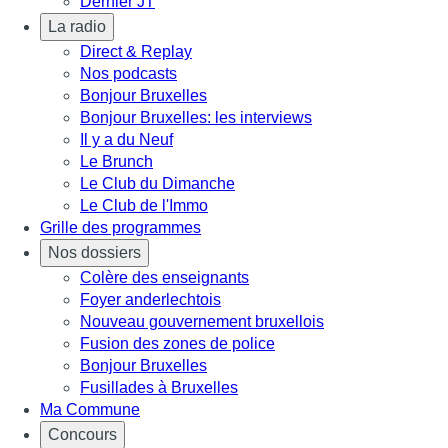
Dernier JT
La radio
Direct & Replay
Nos podcasts
Bonjour Bruxelles
Bonjour Bruxelles: les interviews
Il y a du Neuf
Le Brunch
Le Club du Dimanche
Le Club de l'Immo
Grille des programmes
Nos dossiers
Colère des enseignants
Foyer anderlechtois
Nouveau gouvernement bruxellois
Fusion des zones de police
Bonjour Bruxelles
Fusillades à Bruxelles
Ma Commune
Concours