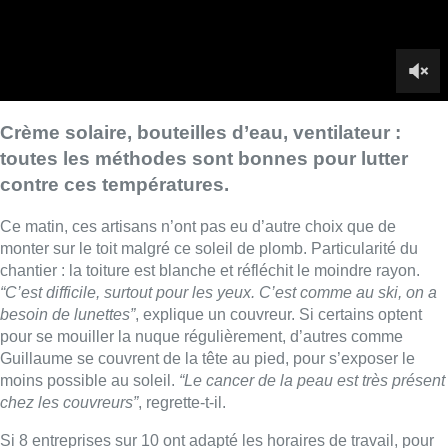
chantier : la toiture est blanche et réfléchit le moindre rayon.
“C’est difficile, surtout pour les yeux. C’est comme au ski, on a
besoin de lunettes”
, explique un couvreur. Si certains optent
pour se mouiller la nuque régulièrement, d’autres comme
Guillaume se couvrent de la tête au pied, pour s’exposer le
moins possible au soleil.
“Le cancer de la peau est très présent
chez les couvreurs”
, regrette-t-il.
Si 8 entreprises sur 10 ont adapté les horaires de travail, pour
commencer plus tôt, cela n’est pas toujours possible, comme
sur ce chantier.
“On est en train de forer, on a fait le choix de ne
pas démarrer plus tôt que d’habitude”.
D’autres métiers, comme celui de maraîcher subissent
également ces fortes températures.
“C’est faisable, c’est
toujours mieux qu’avec la pluie”.
Le secret? Un petit ventilateur
portable.
■ Reportage de
Camille Tang Quynh et Jacques Vermeer
Lire aussi :