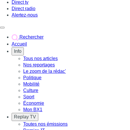
Direct tv
Direct radio
Alertez-nous
Déclencher le menu
Rechercher
Accueil
Info
Tous nos articles
Nos reportages
Le zoom de la rédac'
Politique
Mobilité
Culture
Sport
Économie
Mon BX1
Replay TV
Toutes nos émissions