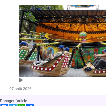
Consulter l'article "Foire du Midi: les visite
07 août 2026
Partager l'article
Facebook
Twitter
WhatsApp
Share
01 juillet 2025
- 15h58
Chaleur
Travail
News
Reportages
Offres d’emploi