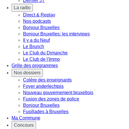
Dernier JT
La radio
Direct & Replay
Nos podcasts
Bonjour Bruxelles
Bonjour Bruxelles: les interviews
Il y a du Neuf
Le Brunch
Le Club du Dimanche
Le Club de l'Immo
Grille des programmes
Nos dossiers
Colère des enseignants
Foyer anderlechtois
Nouveau gouvernement bruxellois
Fusion des zones de police
Bonjour Bruxelles
Fusillades à Bruxelles
Ma Commune
Concours