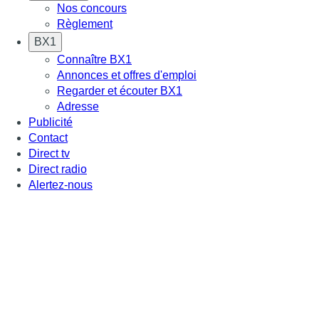
Nos concours
Règlement
BX1
Connaître BX1
Annonces et offres d'emploi
Regarder et écouter BX1
Adresse
Publicité
Contact
Direct tv
Direct radio
Alertez-nous