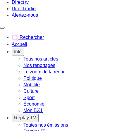
Direct tv
Direct radio
Alertez-nous
Déclencher le menu
Rechercher
Accueil
Info
Tous nos articles
Nos reportages
Le zoom de la rédac'
Politique
Mobilité
Culture
Sport
Économie
Mon BX1
Replay TV
Toutes nos émissions