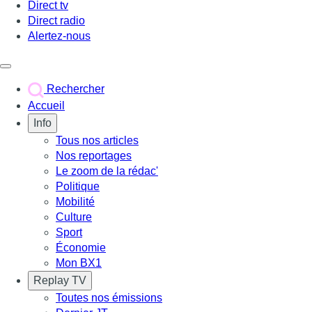
Direct tv
Direct radio
Alertez-nous
Déclencher le menu
Rechercher
Accueil
Info
Tous nos articles
Nos reportages
Le zoom de la rédac'
Politique
Mobilité
Culture
Sport
Économie
Mon BX1
Replay TV
Toutes nos émissions