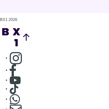
BX1 2026
Back to top
Consulter page Instagram
Consulter page Facebook
Consulter Youtube
Consulter TikTok
Nous rejoindre sur Whatsapp
S'abonner à notre newsletter