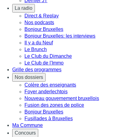
Dernier JT
La radio
Direct & Replay
Nos podcasts
Bonjour Bruxelles
Bonjour Bruxelles: les interviews
Il y a du Neuf
Le Brunch
Le Club du Dimanche
Le Club de l'Immo
Grille des programmes
Nos dossiers
Colère des enseignants
Foyer anderlechtois
Nouveau gouvernement bruxellois
Fusion des zones de police
Bonjour Bruxelles
Fusillades à Bruxelles
Ma Commune
Concours