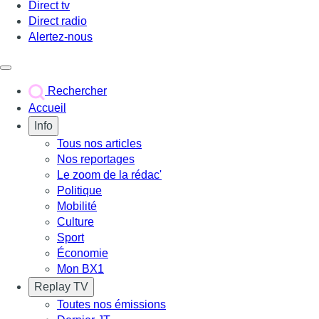
Direct tv
Direct radio
Alertez-nous
Déclencher le menu
Rechercher
Accueil
Info
Tous nos articles
Nos reportages
Le zoom de la rédac'
Politique
Mobilité
Culture
Sport
Économie
Mon BX1
Replay TV
Toutes nos émissions