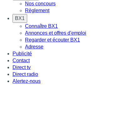
Nos concours
Règlement
BX1
Connaître BX1
Annonces et offres d'emploi
Regarder et écouter BX1
Adresse
Publicité
Contact
Direct tv
Direct radio
Alertez-nous