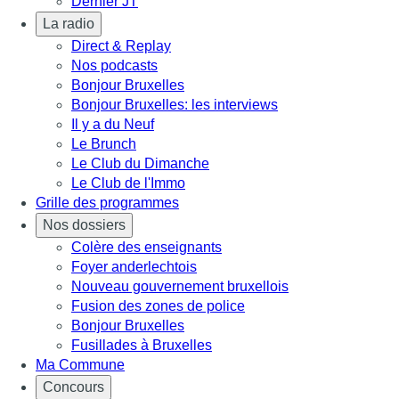
Dernier JT
La radio
Direct & Replay
Nos podcasts
Bonjour Bruxelles
Bonjour Bruxelles: les interviews
Il y a du Neuf
Le Brunch
Le Club du Dimanche
Le Club de l'Immo
Grille des programmes
Nos dossiers
Colère des enseignants
Foyer anderlechtois
Nouveau gouvernement bruxellois
Fusion des zones de police
Bonjour Bruxelles
Fusillades à Bruxelles
Ma Commune
Concours