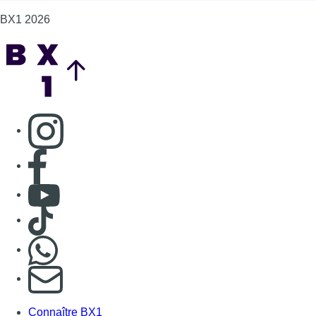
BX1 2026
Back to top
Consulter page Instagram
Consulter page Facebook
Consulter Youtube
Consulter TikTok
Nous rejoindre sur Whatsapp
S'abonner à notre newsletter
Connaître BX1