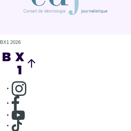
Consulter page Instagram
Consulter page Facebook
Consulter Youtube
Consulter TikTok
Nous rejoindre sur Whatsapp
S'abonner à notre newsletter
Connaître BX1
Publicité
Offres d'emploi
Contact
Mentions légales
Politique de cookies (UE)
Gérer les cookies