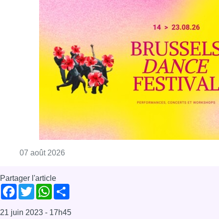
Consulter l'article "Le Brussels Dance Festiv
07 août 2026
Partager l'article
Facebook
Twitter
WhatsApp
Share
21 juin 2023
- 17h45
Eglise Saint Antoine de Padoue
escalade
Forest
News
Offres d’emploi