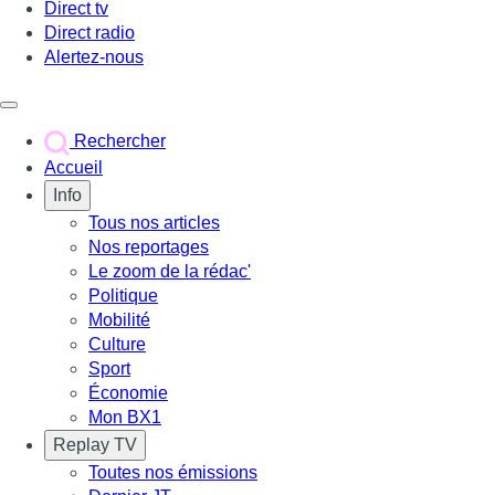
Direct tv
Direct radio
Alertez-nous
Déclencher le menu
Rechercher
Accueil
Info
Tous nos articles
Nos reportages
Le zoom de la rédac'
Politique
Mobilité
Culture
Sport
Économie
Mon BX1
Replay TV
Toutes nos émissions