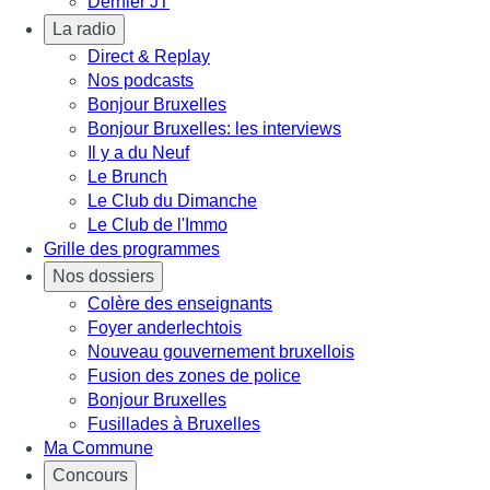
Dernier JT
La radio
Direct & Replay
Nos podcasts
Bonjour Bruxelles
Bonjour Bruxelles: les interviews
Il y a du Neuf
Le Brunch
Le Club du Dimanche
Le Club de l'Immo
Grille des programmes
Nos dossiers
Colère des enseignants
Foyer anderlechtois
Nouveau gouvernement bruxellois
Fusion des zones de police
Bonjour Bruxelles
Fusillades à Bruxelles
Ma Commune
Concours