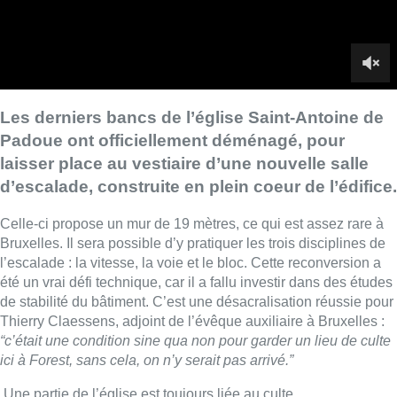
Bruxelles. Il sera possible d’y pratiquer les trois disciplines de
l’escalade : la vitesse, la voie et le bloc. Cette reconversion a
été un vrai défi technique, car il a fallu investir dans des études
de stabilité du bâtiment. C’est une désacralisation réussie pour
Thierry Claessens, adjoint de l’évêque auxiliaire à Bruxelles :
“c’était une condition sine qua non pour garder un lieu de culte
ici à Forest, sans cela, on n’y serait pas arrivé.”
Une partie de l’église est toujours liée au culte.
► Voir aussi :
Etterbeek : l’église Sainte-Gertrude ne sera
pas reconstruite
■ Reportage de
Marie-Noëlle Dinant, Karim Fahim et
Stéphanie Mira
Lire aussi :
“La tactique doit être claire, c’est le
plus important”: Mark van Bommel