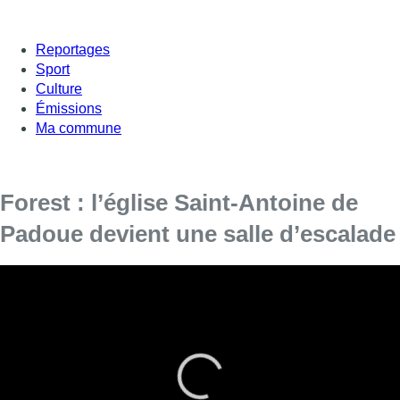
Reportages
Sport
Culture
Émissions
Ma commune
Forest : l’église Saint-Antoine de
Padoue devient une salle d’escalade
Les derniers bancs de l’église Saint-Antoine de
Padoue ont officiellement déménagé, pour
laisser place au vestiaire d’une nouvelle salle
d’escalade, construite en plein coeur de l’édifice.
Celle-ci propose un mur de 19 mètres, ce qui est assez rare à