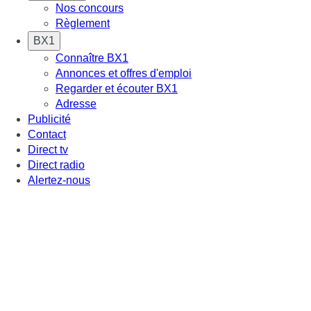
Nos concours
Règlement
BX1
Connaître BX1
Annonces et offres d'emploi
Regarder et écouter BX1
Adresse
Publicité
Contact
Direct tv
Direct radio
Alertez-nous