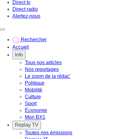
Direct tv
Direct radio
Alertez-nous
Déclencher le menu
Rechercher
Accueil
Info
Tous nos articles
Nos reportages
Le zoom de la rédac'
Politique
Mobilité
Culture
Sport
Économie
Mon BX1
Replay TV
Toutes nos émissions