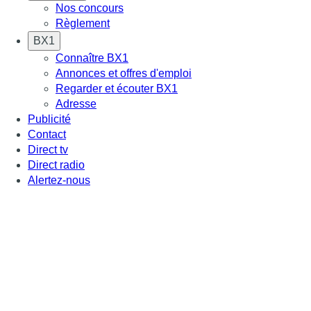
Nos concours
Règlement
BX1
Connaître BX1
Annonces et offres d'emploi
Regarder et écouter BX1
Adresse
Publicité
Contact
Direct tv
Direct radio
Alertez-nous