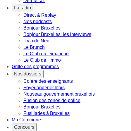
Dernier JT
La radio
Direct & Replay
Nos podcasts
Bonjour Bruxelles
Bonjour Bruxelles: les interviews
Il y a du Neuf
Le Brunch
Le Club du Dimanche
Le Club de l'Immo
Grille des programmes
Nos dossiers
Colère des enseignants
Foyer anderlechtois
Nouveau gouvernement bruxellois
Fusion des zones de police
Bonjour Bruxelles
Fusillades à Bruxelles
Ma Commune
Concours