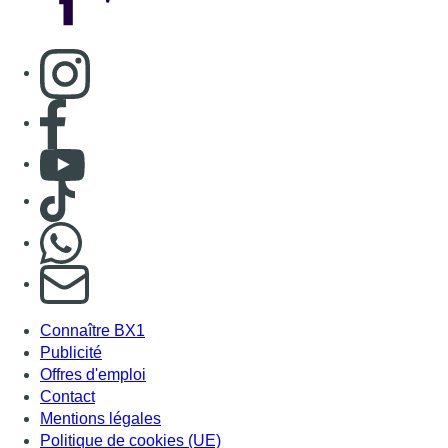
Consulter page Instagram
Consulter page Facebook
Consulter Youtube
Consulter TikTok
Nous rejoindre sur Whatsapp
S'abonner à notre newsletter
Connaître BX1
Publicité
Offres d'emploi
Contact
Mentions légales
Politique de cookies (UE)