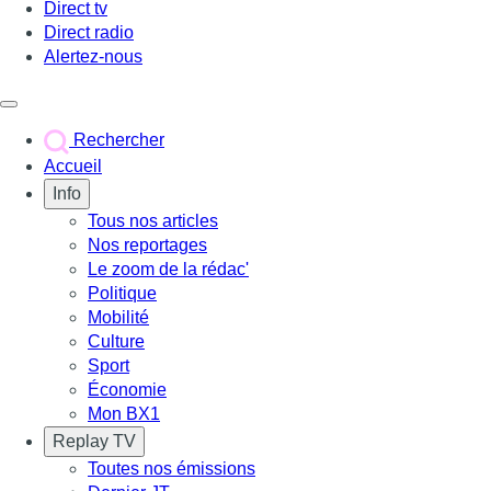
Direct tv
Direct radio
Alertez-nous
Déclencher le menu
Rechercher
Accueil
Info
Tous nos articles
Nos reportages
Le zoom de la rédac'
Politique
Mobilité
Culture
Sport
Économie
Mon BX1
Replay TV
Toutes nos émissions