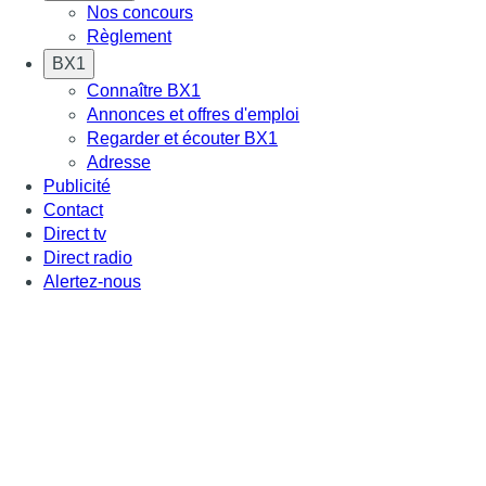
Nos concours
Règlement
BX1
Connaître BX1
Annonces et offres d'emploi
Regarder et écouter BX1
Adresse
Publicité
Contact
Direct tv
Direct radio
Alertez-nous