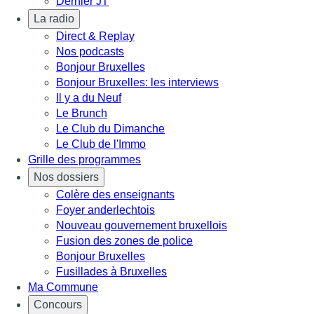
Dernier JT
La radio
Direct & Replay
Nos podcasts
Bonjour Bruxelles
Bonjour Bruxelles: les interviews
Il y a du Neuf
Le Brunch
Le Club du Dimanche
Le Club de l'Immo
Grille des programmes
Nos dossiers
Colère des enseignants
Foyer anderlechtois
Nouveau gouvernement bruxellois
Fusion des zones de police
Bonjour Bruxelles
Fusillades à Bruxelles
Ma Commune
Concours