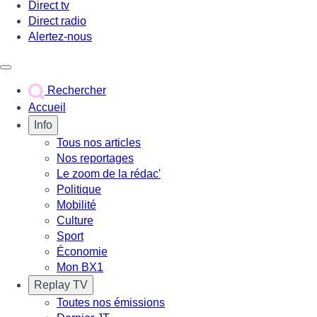
Direct tv
Direct radio
Alertez-nous
Déclencher le menu
Rechercher
Accueil
Info
Tous nos articles
Nos reportages
Le zoom de la rédac'
Politique
Mobilité
Culture
Sport
Économie
Mon BX1
Replay TV
Toutes nos émissions