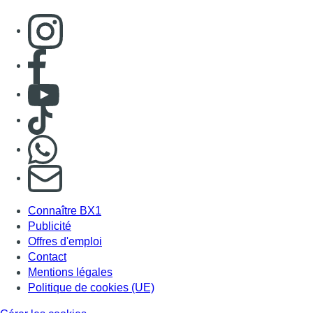
Consulter page Instagram
Consulter page Facebook
Consulter Youtube
Consulter TikTok
Nous rejoindre sur Whatsapp
S'abonner à notre newsletter
Connaître BX1
Publicité
Offres d'emploi
Contact
Mentions légales
Politique de cookies (UE)