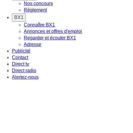
Nos concours
Règlement
BX1
Connaître BX1
Annonces et offres d'emploi
Regarder et écouter BX1
Adresse
Publicité
Contact
Direct tv
Direct radio
Alertez-nous