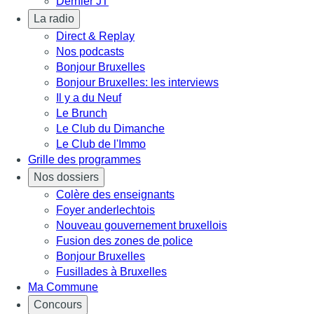
Dernier JT
La radio
Direct & Replay
Nos podcasts
Bonjour Bruxelles
Bonjour Bruxelles: les interviews
Il y a du Neuf
Le Brunch
Le Club du Dimanche
Le Club de l'Immo
Grille des programmes
Nos dossiers
Colère des enseignants
Foyer anderlechtois
Nouveau gouvernement bruxellois
Fusion des zones de police
Bonjour Bruxelles
Fusillades à Bruxelles
Ma Commune
Concours