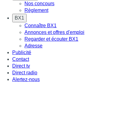
Nos concours
Règlement
BX1
Connaître BX1
Annonces et offres d'emploi
Regarder et écouter BX1
Adresse
Publicité
Contact
Direct tv
Direct radio
Alertez-nous