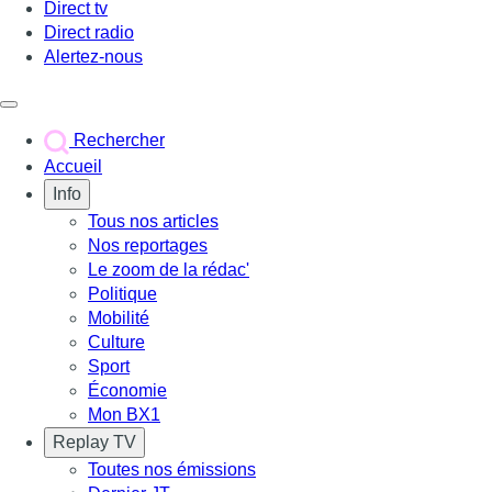
Direct tv
Direct radio
Alertez-nous
Déclencher le menu
Rechercher
Accueil
Info
Tous nos articles
Nos reportages
Le zoom de la rédac'
Politique
Mobilité
Culture
Sport
Économie
Mon BX1
Replay TV
Toutes nos émissions