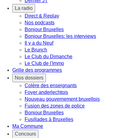
Dernier JT
La radio
Direct & Replay
Nos podcasts
Bonjour Bruxelles
Bonjour Bruxelles: les interviews
Il y a du Neuf
Le Brunch
Le Club du Dimanche
Le Club de l'Immo
Grille des programmes
Nos dossiers
Colère des enseignants
Foyer anderlechtois
Nouveau gouvernement bruxellois
Fusion des zones de police
Bonjour Bruxelles
Fusillades à Bruxelles
Ma Commune
Concours