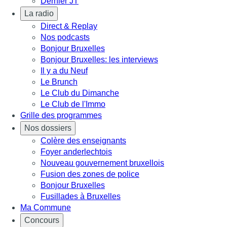
Dernier JT
La radio
Direct & Replay
Nos podcasts
Bonjour Bruxelles
Bonjour Bruxelles: les interviews
Il y a du Neuf
Le Brunch
Le Club du Dimanche
Le Club de l'Immo
Grille des programmes
Nos dossiers
Colère des enseignants
Foyer anderlechtois
Nouveau gouvernement bruxellois
Fusion des zones de police
Bonjour Bruxelles
Fusillades à Bruxelles
Ma Commune
Concours