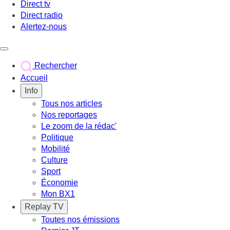
Direct tv
Direct radio
Alertez-nous
Déclencher le menu
Rechercher
Accueil
Info
Tous nos articles
Nos reportages
Le zoom de la rédac'
Politique
Mobilité
Culture
Sport
Économie
Mon BX1
Replay TV
Toutes nos émissions