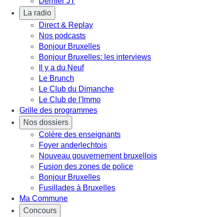
Dernier JT
La radio
Direct & Replay
Nos podcasts
Bonjour Bruxelles
Bonjour Bruxelles: les interviews
Il y a du Neuf
Le Brunch
Le Club du Dimanche
Le Club de l'Immo
Grille des programmes
Nos dossiers
Colère des enseignants
Foyer anderlechtois
Nouveau gouvernement bruxellois
Fusion des zones de police
Bonjour Bruxelles
Fusillades à Bruxelles
Ma Commune
Concours