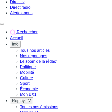
Direct tv
Direct radio
Alertez-nous
Déclencher le menu
Rechercher
Accueil
Info
Tous nos articles
Nos reportages
Le zoom de la rédac'
Politique
Mobilité
Culture
Sport
Économie
Mon BX1
Replay TV
Toutes nos émissions