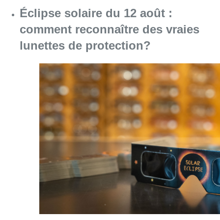
Consulter l'article "Éclipse solaire du 12 ao
06 août 2026
Partager l'article
Facebook
Twitter
WhatsApp
Share
01 mai 2019
- 17h48
Elections 2019
Emploi
FGTB
Jeunes
Bruxelles-ville