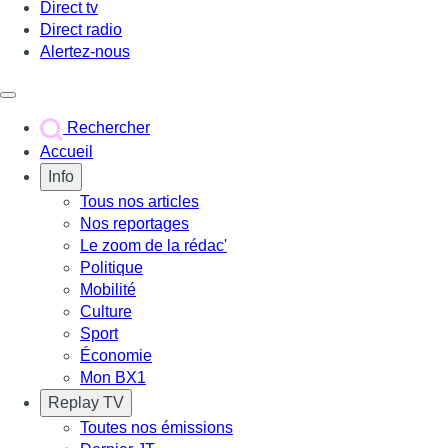
Direct tv
Direct radio
Alertez-nous
Déclencher le menu
Rechercher
Accueil
Info
Tous nos articles
Nos reportages
Le zoom de la rédac'
Politique
Mobilité
Culture
Sport
Économie
Mon BX1
Replay TV
Toutes nos émissions