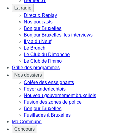
Dernier JT
La radio
Direct & Replay
Nos podcasts
Bonjour Bruxelles
Bonjour Bruxelles: les interviews
Il y a du Neuf
Le Brunch
Le Club du Dimanche
Le Club de l'Immo
Grille des programmes
Nos dossiers
Colère des enseignants
Foyer anderlechtois
Nouveau gouvernement bruxellois
Fusion des zones de police
Bonjour Bruxelles
Fusillades à Bruxelles
Ma Commune
Concours