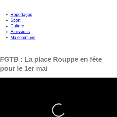
Reportages
Sport
Culture
Émissions
Ma commune
FGTB : La place Rouppe en fête
pour le 1er mai
Si le 1er mai est signe de fête pour les militants de la FGTB
rassemblés place Rouppe, l’heure est également au
militantisme.
Une Agora a vu le jour, boulevard de Stalingrad, pour inviter les
Bruxellois à débattre, sur la précarité de l’emploi pour les
jeunes par exemple: “
C’est devenu beaucoup plus compliqué