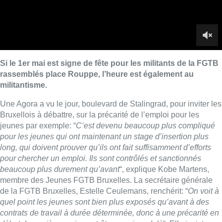
pour les jeunes qui ont maintenant un stage d’insertion plus
long, qui doivent prouver qu’ils ont fait suffisamment d’efforts
pour chercher un emploi. Ils sont contrôlés et sanctionnés
beaucoup plus durement qu’avant
“, explique Kobe Martens,
membre des Jeunes FGTB Bruxelles. La secrétaire générale
de la FGTB Bruxelles, Estelle Ceulemans, renchérit: “
On voit à
quel point les jeunes sont bien plus exposés qu’avant à des
contrats de travail à durée déterminée, donc à une précarité en
début de carrière, mais peut-être aussi au-delà
“. Elle insiste
également sur les discriminations sur le marché de l’emploi
bruxellois: “
dans une ville aussi cosmopolite que Bruxelles,
c’est évidemment dangereux et inacceptable”.
Principale revendication de la FGTB :
“Un travail pour un travail
juste, pas juste un travail”.
L’objectif est clair: replacer les
travailleurs et travailleuses au cœur des préoccupations
politiques.
Reportage de
Marie-Noëlle Dinant
et
Nicolas
Schaeenaerts