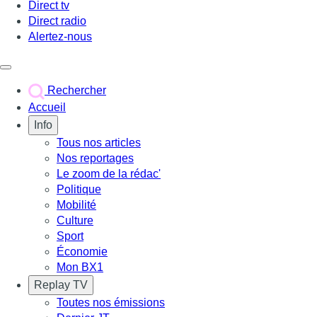
Direct tv
Direct radio
Alertez-nous
Déclencher le menu
Rechercher
Accueil
Info
Tous nos articles
Nos reportages
Le zoom de la rédac'
Politique
Mobilité
Culture
Sport
Économie
Mon BX1
Replay TV
Toutes nos émissions