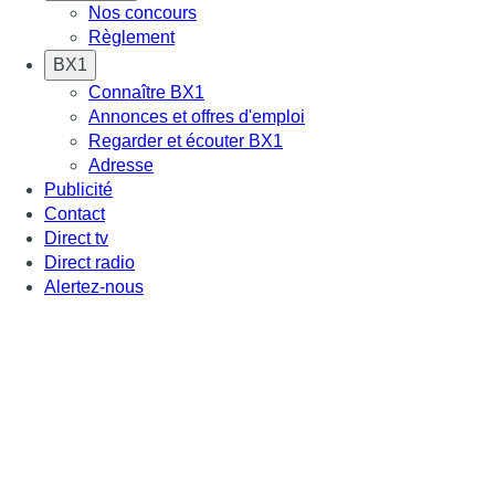
Nos concours
Règlement
BX1
Connaître BX1
Annonces et offres d'emploi
Regarder et écouter BX1
Adresse
Publicité
Contact
Direct tv
Direct radio
Alertez-nous