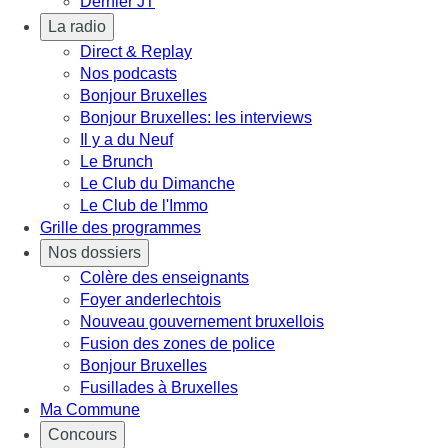
Dernier JT
La radio
Direct & Replay
Nos podcasts
Bonjour Bruxelles
Bonjour Bruxelles: les interviews
Il y a du Neuf
Le Brunch
Le Club du Dimanche
Le Club de l'Immo
Grille des programmes
Nos dossiers
Colère des enseignants
Foyer anderlechtois
Nouveau gouvernement bruxellois
Fusion des zones de police
Bonjour Bruxelles
Fusillades à Bruxelles
Ma Commune
Concours