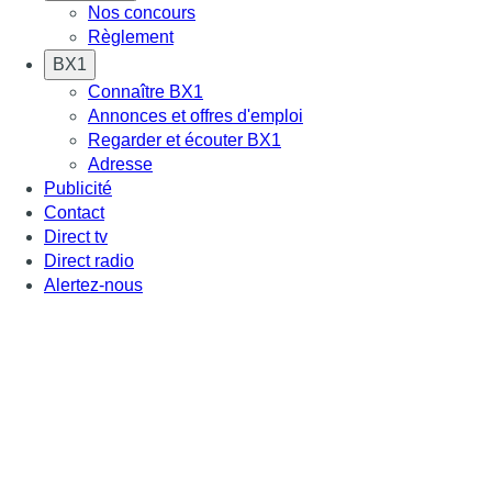
Nos concours
Règlement
BX1
Connaître BX1
Annonces et offres d'emploi
Regarder et écouter BX1
Adresse
Publicité
Contact
Direct tv
Direct radio
Alertez-nous