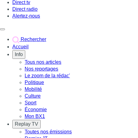
Direct tv
Direct radio
Alertez-nous
Déclencher le menu
Rechercher
Accueil
Info
Tous nos articles
Nos reportages
Le zoom de la rédac'
Politique
Mobilité
Culture
Sport
Économie
Mon BX1
Replay TV
Toutes nos émissions