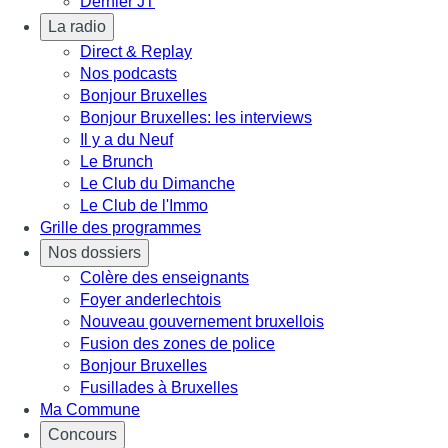
Dernier JT
La radio
Direct & Replay
Nos podcasts
Bonjour Bruxelles
Bonjour Bruxelles: les interviews
Il y a du Neuf
Le Brunch
Le Club du Dimanche
Le Club de l'Immo
Grille des programmes
Nos dossiers
Colère des enseignants
Foyer anderlechtois
Nouveau gouvernement bruxellois
Fusion des zones de police
Bonjour Bruxelles
Fusillades à Bruxelles
Ma Commune
Concours