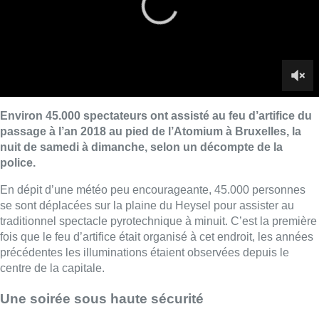
se sont déplacées sur la plaine du Heysel pour assister au
traditionnel spectacle pyrotechnique à minuit. C’est la première
fois que le feu d’artifice était organisé à cet endroit, les années
précédentes les illuminations étaient observées depuis le
centre de la capitale.
Une soirée sous haute sécurité
Des mesures de sécurité strictes étaient de mises, comme
dans de nombreuses autres capitales européennes, et aucun
incident n’a été rapporté. Chaque spectateur a été fouillé à son
entrée sur le site du Heysel. Des militaires étaient présent et
l’accès aux véhicule bloqué tout autour du site.
En raison des conditions météorologiques, il n’avait pas été
exclu que les festivités puissent être annulées. Le feu d’artifice
a aussi été maintenu à Liège, et il a été tiré depuis le quai des
Jonquiers à Namur et non pas depuis la pointe du Grognon
cette année. Le spectacle a bien eu lieu à Anvers aussi mais
les shows prévus à Bruges et Ostende ont été annulés en
raison des conditions météorologiques. Pas moins de 97.000