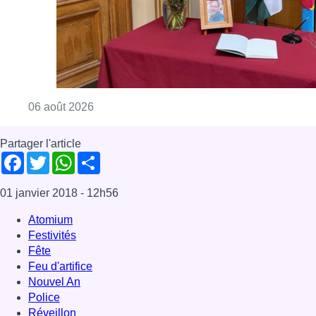
01 janvier 2018
- 12h56
Atomium
Festivités
Fête
Feu d'artifice
Nouvel An
Police
Réveillon
Saint Sylvestre
Sécurité
News
Offres d’emploi