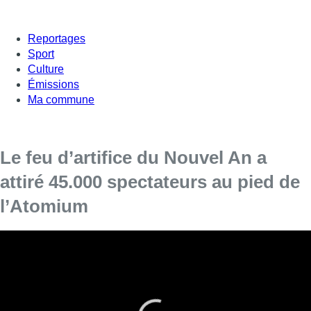
Reportages
Sport
Culture
Émissions
Ma commune
Le feu d’artifice du Nouvel An a
attiré 45.000 spectateurs au pied de
l’Atomium
Environ 45.000 spectateurs ont assisté au feu d’artifice du
passage à l’an 2018 au pied de l’Atomium à Bruxelles, la
nuit de samedi à dimanche, selon un décompte de la
police.
En dépit d’une météo peu encourageante, 45.000 personnes