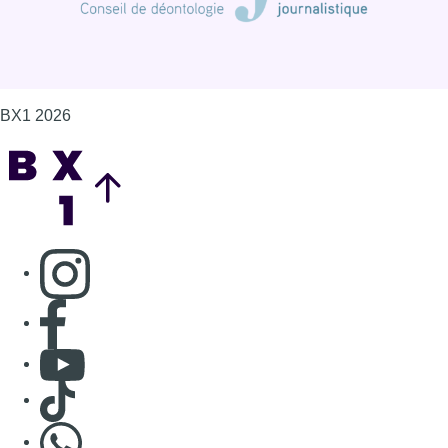
Consulter page Facebook
Consulter Youtube
Consulter TikTok
Nous rejoindre sur Whatsapp
S'abonner à notre newsletter
Connaître BX1
Publicité
Offres d'emploi
Contact
Mentions légales
Politique de cookies (UE)
Gérer les cookies