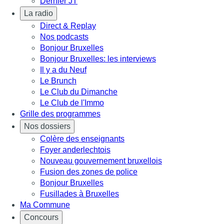
Dernier JT
La radio
Direct & Replay
Nos podcasts
Bonjour Bruxelles
Bonjour Bruxelles: les interviews
Il y a du Neuf
Le Brunch
Le Club du Dimanche
Le Club de l'Immo
Grille des programmes
Nos dossiers
Colère des enseignants
Foyer anderlechtois
Nouveau gouvernement bruxellois
Fusion des zones de police
Bonjour Bruxelles
Fusillades à Bruxelles
Ma Commune
Concours