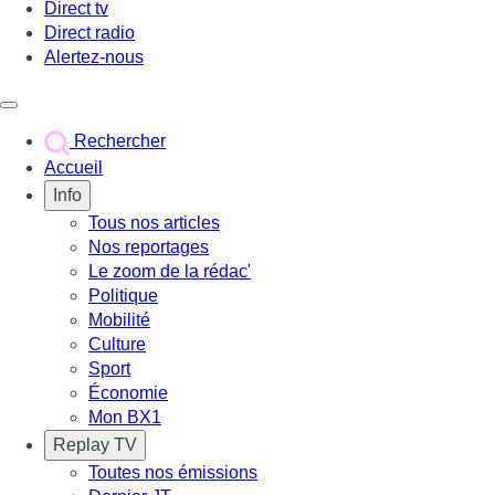
Direct tv
Direct radio
Alertez-nous
Déclencher le menu
Rechercher
Accueil
Info
Tous nos articles
Nos reportages
Le zoom de la rédac'
Politique
Mobilité
Culture
Sport
Économie
Mon BX1
Replay TV
Toutes nos émissions