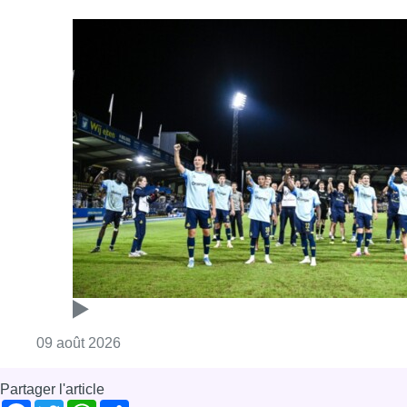
Consulter l'article "L’Union Saint-Gilloise dé
09 août 2026
Partager l'article
Facebook
Twitter
WhatsApp
Share
16 juin 2024
- 11h52
Aïd El-Kébir
islam
News
Offres d’emploi