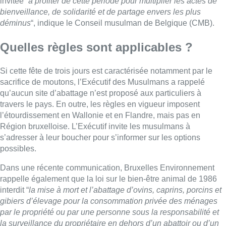
s’adresser à leur boucher pour s’informer sur les options
possibles.
Dans une récente communication, Bruxelles Environnement
rappelle également que la loi sur le bien-être animal de 1986
interdit “
la mise à mort et l’abattage d’ovins, caprins, porcins et
gibiers d’élevage pour la consommation privée des ménages
par le propriété ou par une personne sous la responsabilité et
la surveillance du propriétaire en dehors d’un abattoir ou d’un
établissement agréé
“, et que depuis 2022 “
de nouvelles règles
sont d’application pour certaines formes de transport d’animaux
agricoles vivants : vous devez notamment vous munir d’un
document de circulation bien-être animal et respecter certaines
exigences au niveau du véhicule ou des caisses de transport
“.
ArBr avec Belga – Photo : Belga (archives)
■ Des informations recueillies par
Meryem Laadissi
et
Loïc
Bourlard
Lire aussi :