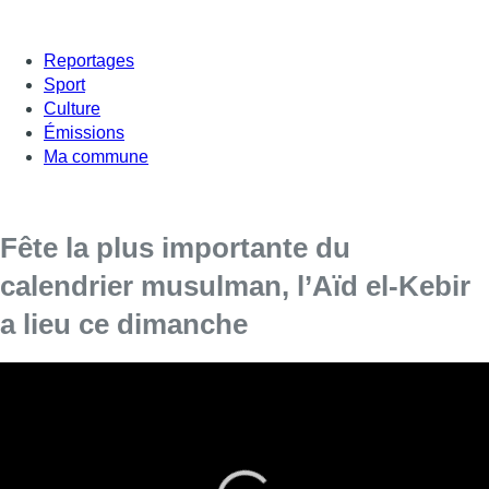
Reportages
Sport
Culture
Émissions
Ma commune
Fête la plus importante du
calendrier musulman, l’Aïd el-Kebir
a lieu ce dimanche
L’Aïd al-Kabir est l’une des fêtes religieuses les
plus importantes du calendrier islamique.
À Bruxelles comme ailleurs sur le globe, les musulmans
célèbrent ce dimanche la Fête du Sacrifice, aussi dénommée