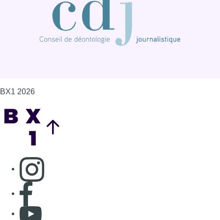
Consulter page Instagram
Consulter page Facebook
Consulter Youtube
Consulter TikTok
Nous rejoindre sur Whatsapp
S'abonner à notre newsletter
Connaître BX1
Publicité
Offres d'emploi
Contact
Mentions légales
Politique de cookies (UE)