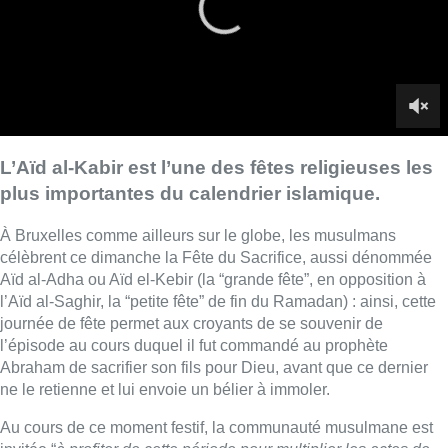
Aïd al-Adha ou Aïd el-Kebir (la “grande fête”, en opposition à
l’Aïd al-Saghir, la “petite fête” de fin du Ramadan) : ainsi, cette
journée de fête permet aux croyants de se souvenir de
l’épisode au cours duquel il fut commandé au prophète
Abraham de sacrifier son fils pour Dieu, avant que ce dernier
ne le retienne et lui envoie un bélier à immoler.
Au cours de ce moment festif, la communauté musulmane est
invitée “
à profiter de cette période pour multiplier les actes de
bienveillance, de solidarité et de partage envers les plus
déminus
“, indique le Conseil musulman de Belgique (CMB).
Quelles règles sont applicables ?
Si cette fête de trois jours est caractérisée notamment par le
sacrifice de moutons, l’Exécutif des Musulmans a rappelé
qu’aucun site d’abattage n’est proposé aux particuliers à
travers le pays. En outre, les règles en vigueur imposent
l’étourdissement en Wallonie et en Flandre, mais pas en
Région bruxelloise. L’Exécutif invite les musulmans à