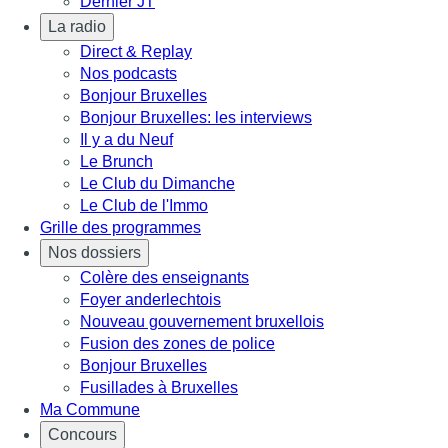
Dernier JT
La radio
Direct & Replay
Nos podcasts
Bonjour Bruxelles
Bonjour Bruxelles: les interviews
Il y a du Neuf
Le Brunch
Le Club du Dimanche
Le Club de l'Immo
Grille des programmes
Nos dossiers
Colère des enseignants
Foyer anderlechtois
Nouveau gouvernement bruxellois
Fusion des zones de police
Bonjour Bruxelles
Fusillades à Bruxelles
Ma Commune
Concours