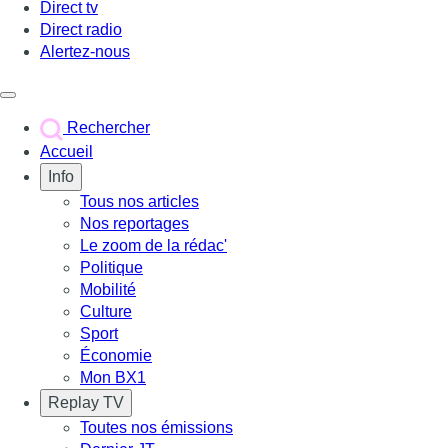
Direct tv
Direct radio
Alertez-nous
Déclencher le menu
Rechercher
Accueil
Info
Tous nos articles
Nos reportages
Le zoom de la rédac'
Politique
Mobilité
Culture
Sport
Économie
Mon BX1
Replay TV
Toutes nos émissions