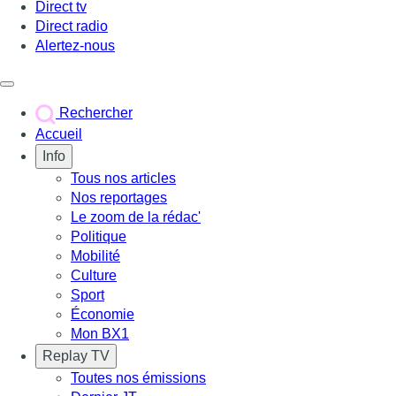
Direct tv
Direct radio
Alertez-nous
Déclencher le menu
Rechercher
Accueil
Info
Tous nos articles
Nos reportages
Le zoom de la rédac'
Politique
Mobilité
Culture
Sport
Économie
Mon BX1
Replay TV
Toutes nos émissions