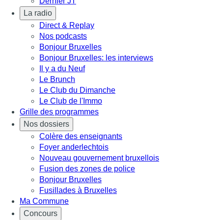
Dernier JT
La radio
Direct & Replay
Nos podcasts
Bonjour Bruxelles
Bonjour Bruxelles: les interviews
Il y a du Neuf
Le Brunch
Le Club du Dimanche
Le Club de l'Immo
Grille des programmes
Nos dossiers
Colère des enseignants
Foyer anderlechtois
Nouveau gouvernement bruxellois
Fusion des zones de police
Bonjour Bruxelles
Fusillades à Bruxelles
Ma Commune
Concours