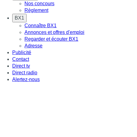
Nos concours
Règlement
BX1
Connaître BX1
Annonces et offres d'emploi
Regarder et écouter BX1
Adresse
Publicité
Contact
Direct tv
Direct radio
Alertez-nous