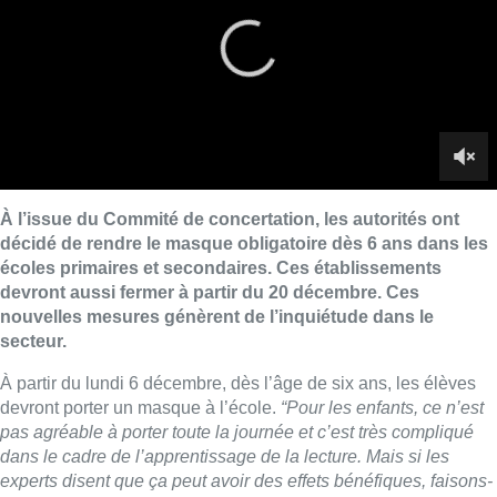
nouvelles mesures génèrent de l’inquiétude dans le
secteur.
À partir du lundi 6 décembre, dès l’âge de six ans, les élèves
devront porter un masque à l’école.
“Pour les enfants, ce n’est
pas agréable à porter toute la journée et c’est très compliqué
dans le cadre de l’apprentissage de la lecture. Mais si les
experts disent que ça peut avoir des effets bénéfiques, faisons-
le”
, explique Yanneck Szyja, directeur de l’école Saint-Michel
de Jette.
► À lire aussi :
Masque obligatoire dès 6 ans, Horeca,
événements, écoles… : voici les décisions du Comité de
concertation
La fermeture des écoles primaires et maternelles dès le 20
décembre ne fait pas l’unanimité. “
C’est désastreux pour les
enfants aussi bien sur l’aspect pédagogique que sur l’aspect
social. Je trouve qu’on sacrifie la jeunesse de ces enfants”
,
confie Valérie Molhan, enseignante de primaire.