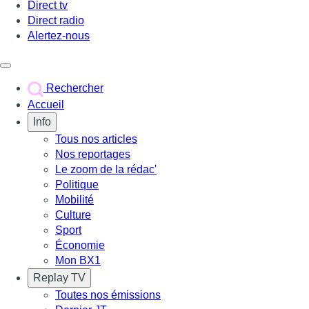
Direct tv
Direct radio
Alertez-nous
Déclencher le menu
Rechercher
Accueil
Info
Tous nos articles
Nos reportages
Le zoom de la rédac'
Politique
Mobilité
Culture
Sport
Économie
Mon BX1
Replay TV
Toutes nos émissions