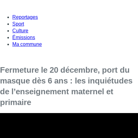
Reportages
Sport
Culture
Émissions
Ma commune
Fermeture le 20 décembre, port du
masque dès 6 ans : les inquiétudes
de l’enseignement maternel et
primaire
À l’issue du Commité de concertation, les autorités ont
décidé de rendre le masque obligatoire dès 6 ans dans les
écoles primaires et secondaires. Ces établissements
devront aussi fermer à partir du 20 décembre. Ces