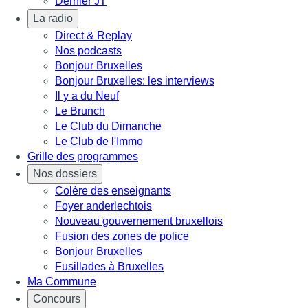
Dernier JT
La radio
Direct & Replay
Nos podcasts
Bonjour Bruxelles
Bonjour Bruxelles: les interviews
Il y a du Neuf
Le Brunch
Le Club du Dimanche
Le Club de l'Immo
Grille des programmes
Nos dossiers
Colère des enseignants
Foyer anderlechtois
Nouveau gouvernement bruxellois
Fusion des zones de police
Bonjour Bruxelles
Fusillades à Bruxelles
Ma Commune
Concours