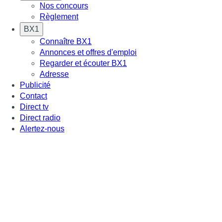
Nos concours
Règlement
BX1
Connaître BX1
Annonces et offres d'emploi
Regarder et écouter BX1
Adresse
Publicité
Contact
Direct tv
Direct radio
Alertez-nous