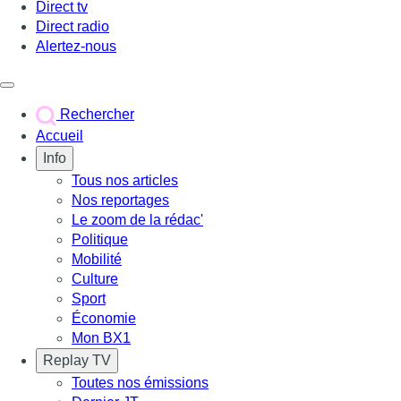
Direct tv
Direct radio
Alertez-nous
Déclencher le menu
Rechercher
Accueil
Info
Tous nos articles
Nos reportages
Le zoom de la rédac'
Politique
Mobilité
Culture
Sport
Économie
Mon BX1
Replay TV
Toutes nos émissions