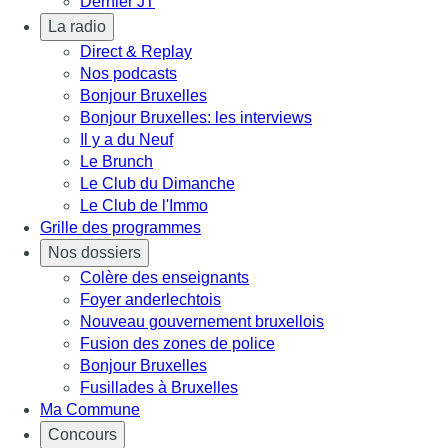
Dernier JT
La radio
Direct & Replay
Nos podcasts
Bonjour Bruxelles
Bonjour Bruxelles: les interviews
Il y a du Neuf
Le Brunch
Le Club du Dimanche
Le Club de l'Immo
Grille des programmes
Nos dossiers
Colère des enseignants
Foyer anderlechtois
Nouveau gouvernement bruxellois
Fusion des zones de police
Bonjour Bruxelles
Fusillades à Bruxelles
Ma Commune
Concours