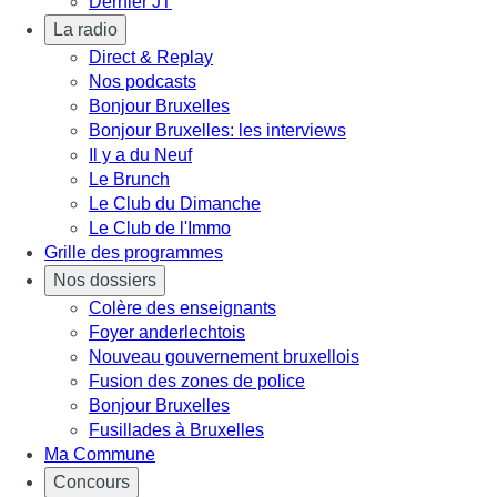
Dernier JT
La radio
Direct & Replay
Nos podcasts
Bonjour Bruxelles
Bonjour Bruxelles: les interviews
Il y a du Neuf
Le Brunch
Le Club du Dimanche
Le Club de l'Immo
Grille des programmes
Nos dossiers
Colère des enseignants
Foyer anderlechtois
Nouveau gouvernement bruxellois
Fusion des zones de police
Bonjour Bruxelles
Fusillades à Bruxelles
Ma Commune
Concours