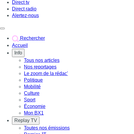
Direct tv
Direct radio
Alertez-nous
Déclencher le menu
Rechercher
Accueil
Info
Tous nos articles
Nos reportages
Le zoom de la rédac'
Politique
Mobilité
Culture
Sport
Économie
Mon BX1
Replay TV
Toutes nos émissions