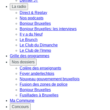
Dernier JT
La radio
Direct & Replay
Nos podcasts
Bonjour Bruxelles
Bonjour Bruxelles: les interviews
Il y a du Neuf
Le Brunch
Le Club du Dimanche
Le Club de l'Immo
Grille des programmes
Nos dossiers
Colère des enseignants
Foyer anderlechtois
Nouveau gouvernement bruxellois
Fusion des zones de police
Bonjour Bruxelles
Fusillades à Bruxelles
Ma Commune
Concours