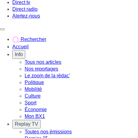
Direct tv
Direct radio
Alertez-nous
Déclencher le menu
Rechercher
Accueil
Info
Tous nos articles
Nos reportages
Le zoom de la rédac'
Politique
Mobilité
Culture
Sport
Économie
Mon BX1
Replay TV
Toutes nos émissions