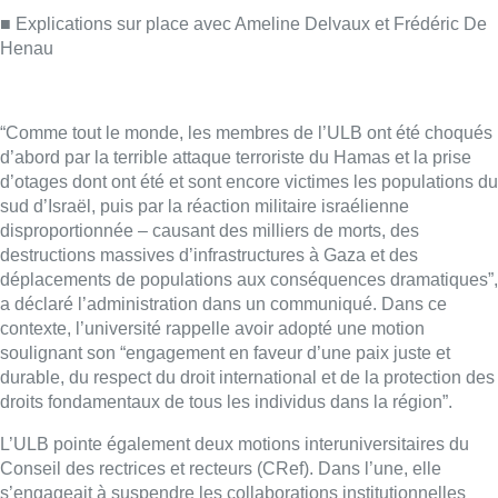
a déclaré l’administration dans un communiqué. Dans ce
contexte, l’université rappelle avoir adopté une motion
soulignant son “engagement en faveur d’une paix juste et
durable, du respect du droit international et de la protection des
droits fondamentaux de tous les individus dans la région”.
L’ULB pointe également deux motions interuniversitaires du
Conseil des rectrices et recteurs (CRef). Dans l’une, elle
s’engageait à suspendre les collaborations institutionnelles
avec les organisations qui soutiennent de manière répétée –
ou sont directement impliquées – dans les violations du droit
international et des droits humains. Cet engagement a entraîné
la suspension de son accord d’échanges d’étudiants avec
l’Université de Tel Aviv.
Quant au partenariat avec l’entreprise Thales, qui concerne
l’école polytechnique de Bruxelles, “celui-ci est toujours en
cours d’examen”. L’autre motion interuniversitaire consistait à
condamner les “attaques ou destructions systématiques des
institutions d’enseignement palestiniennes, et en particulier du
système d’enseignement supérieur palestinien à Gaza”. “Nos