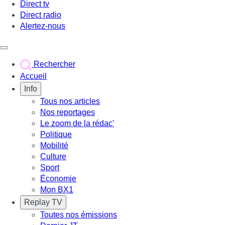
Direct tv
Direct radio
Alertez-nous
Déclencher le menu
Rechercher
Accueil
Info
Tous nos articles
Nos reportages
Le zoom de la rédac'
Politique
Mobilité
Culture
Sport
Économie
Mon BX1
Replay TV
Toutes nos émissions