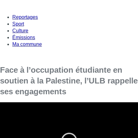
Reportages
Sport
Culture
Émissions
Ma commune
Face à l’occupation étudiante en
soutien à la Palestine, l’ULB rappelle
ses engagements
Alors
qu’une centaine d’étudiants occupent
depuis mardi matin un bâtiment sur le campus
du Solbosch de l’Université libre de Bruxelles
pour dénoncer “le génocide en cours à Gaza”,