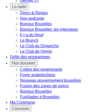
Dernier JT
La radio
Direct & Replay
Nos podcasts
Bonjour Bruxelles
Bonjour Bruxelles: les interviews
Il y a du Neuf
Le Brunch
Le Club du Dimanche
Le Club de l'Immo
Grille des programmes
Nos dossiers
Colère des enseignants
Foyer anderlechtois
Nouveau gouvernement bruxellois
Fusion des zones de police
Bonjour Bruxelles
Fusillades à Bruxelles
Ma Commune
Concours