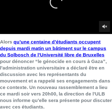
l’administration universitaire a déclaré être en
discussion avec les représentants du
mouvement et a rappelé ses engagements dans
ce contexte. Un nouveau rassemblement a lieu
ce mardi soir vers 20h00, la direction de l’ULB
nous informe qu’elle sera présente pour discuter
avec ces étudiants.
■ Explications sur place avec Ameline Delvaux et Frédéric De
Henau
“Comme tout le monde, les membres de l’ULB ont été choqués
d’abord par la terrible attaque terroriste du Hamas et la prise
d’otages dont ont été et sont encore victimes les populations du
sud d’Israël, puis par la réaction militaire israélienne
disproportionnée – causant des milliers de morts, des
destructions massives d’infrastructures à Gaza et des
déplacements de populations aux conséquences dramatiques”,