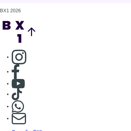
Consulter Youtube
Consulter TikTok
Nous rejoindre sur Whatsapp
S'abonner à notre newsletter
Connaître BX1
Publicité
Offres d'emploi
Contact
Mentions légales
Politique de cookies (UE)
Gérer les cookies