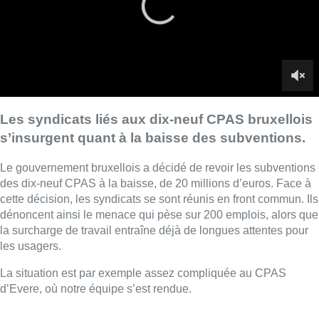
cette décision, les syndicats se sont réunis en front commun. Ils
dénoncent ainsi le menace qui pèse sur 200 emplois, alors que
la surcharge de travail entraîne déjà de longues attentes pour
les usagers.
La situation est par exemple assez compliquée au CPAS
d’Evere, où notre équipe s’est rendue.
■ Reportage de
Jean-Christophe Pesesse
et
Béatrice
Broutout
avec
Hugo Moriamé
Lire aussi :
Pizza Nizar: un coup de pub
inattendu grâce à l’IA