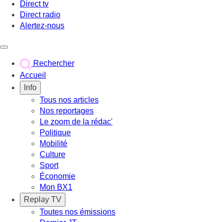
Direct tv
Direct radio
Alertez-nous
Déclencher le menu
Rechercher
Accueil
Info
Tous nos articles
Nos reportages
Le zoom de la rédac'
Politique
Mobilité
Culture
Sport
Économie
Mon BX1
Replay TV
Toutes nos émissions