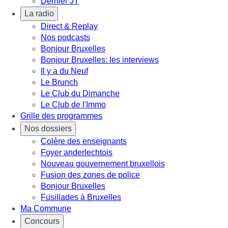
Dernier JT
La radio
Direct & Replay
Nos podcasts
Bonjour Bruxelles
Bonjour Bruxelles: les interviews
Il y a du Neuf
Le Brunch
Le Club du Dimanche
Le Club de l'Immo
Grille des programmes
Nos dossiers
Colère des enseignants
Foyer anderlechtois
Nouveau gouvernement bruxellois
Fusion des zones de police
Bonjour Bruxelles
Fusillades à Bruxelles
Ma Commune
Concours