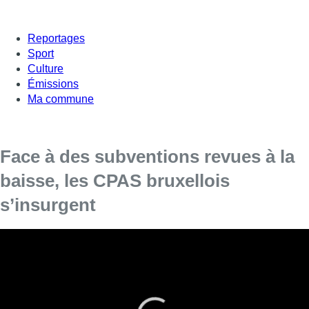
Reportages
Sport
Culture
Émissions
Ma commune
Face à des subventions revues à la
baisse, les CPAS bruxellois
s’insurgent
Les syndicats liés aux dix-neuf CPAS bruxellois
s’insurgent quant à la baisse des subventions.
Le gouvernement bruxellois a décidé de revoir les subventions
des dix-neuf CPAS à la baisse, de 20 millions d’euros. Face à