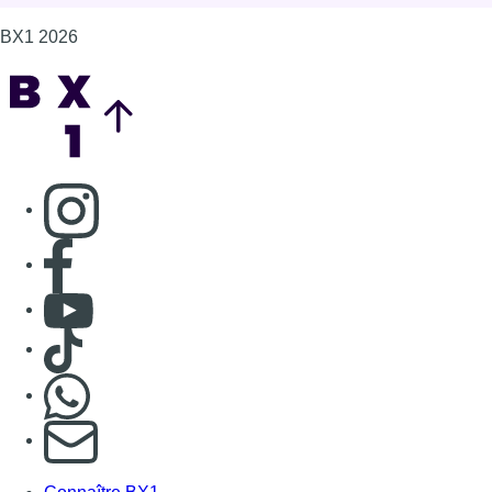
Consulter Youtube
Consulter TikTok
Nous rejoindre sur Whatsapp
S'abonner à notre newsletter
Connaître BX1
Publicité
Offres d'emploi
Contact
Mentions légales
Politique de cookies (UE)
Gérer les cookies