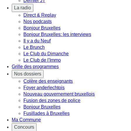
Dernier JT
La radio
Direct & Replay
Nos podcasts
Bonjour Bruxelles
Bonjour Bruxelles: les interviews
Il y a du Neuf
Le Brunch
Le Club du Dimanche
Le Club de l'Immo
Grille des programmes
Nos dossiers
Colère des enseignants
Foyer anderlechtois
Nouveau gouvernement bruxellois
Fusion des zones de police
Bonjour Bruxelles
Fusillades à Bruxelles
Ma Commune
Concours