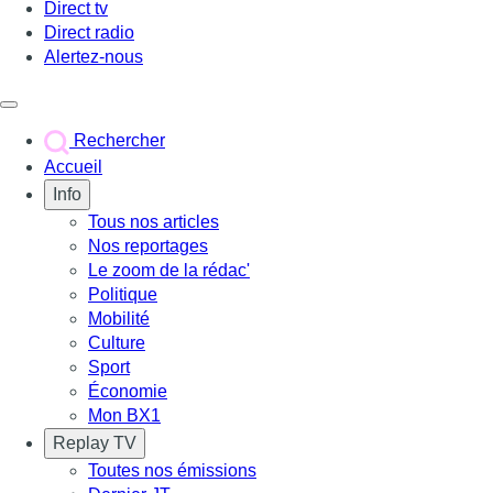
Direct tv
Direct radio
Alertez-nous
Déclencher le menu
Rechercher
Accueil
Info
Tous nos articles
Nos reportages
Le zoom de la rédac'
Politique
Mobilité
Culture
Sport
Économie
Mon BX1
Replay TV
Toutes nos émissions